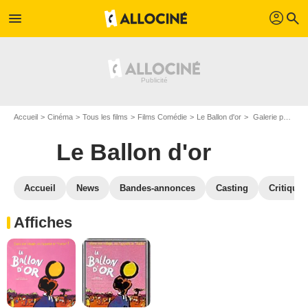
profil
menu
search
Accueil
Cinéma
Tous les films
Films Comédie
Le Ballon d'or
Galerie photos du film Le Ballon d'or
Le Ballon d'or
Accueil
News
Bandes-annonces
Casting
Critiques
Affiches