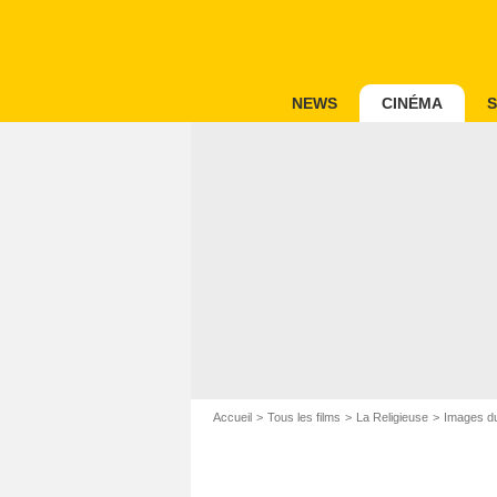
NEWS
CINÉMA
S
Accueil
Tous les films
La Religieuse
Images du