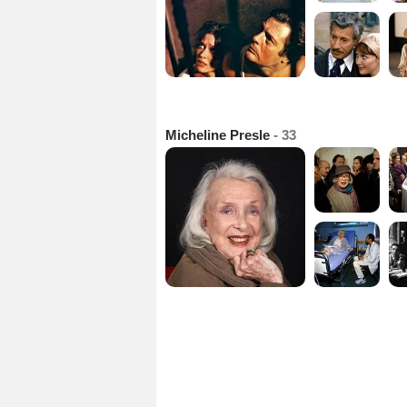
Micheline Presle
- 33