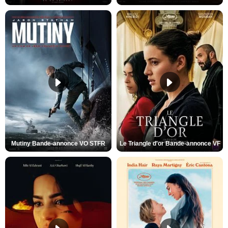
Mutiny Bande-annonce VO STFR
Le Triangle d'or Bande-annonce VF