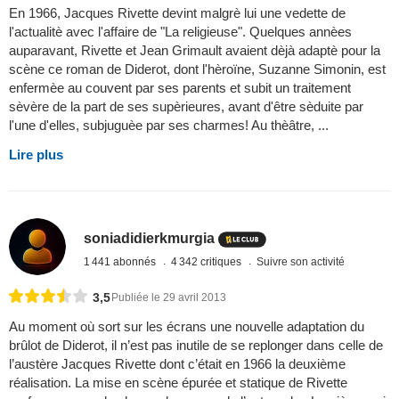
En 1966, Jacques Rivette devint malgrè lui une vedette de
l'actualitè avec l'affaire de "La religieuse". Quelques annèes
auparavant, Rivette et Jean Grimault avaient dèjà adaptè pour la
scène ce roman de Diderot, dont l'hèroïne, Suzanne Simonin, est
enfermèe au couvent par ses parents et subit un traitement
sèvère de la part de ses supèrieures, avant d'être sèduite par
l'une d'elles, subjuguèe par ses charmes! Au thèâtre, ...
Lire plus
soniadidierkmurgia
1 441 abonnés
4 342 critiques
Suivre son activité
3,5
Publiée le 29 avril 2013
Au moment où sort sur les écrans une nouvelle adaptation du
brûlot de Diderot, il n’est pas inutile de se replonger dans celle de
l’austère Jacques Rivette dont c’était en 1966 la deuxième
réalisation. La mise en scène épurée et statique de Rivette