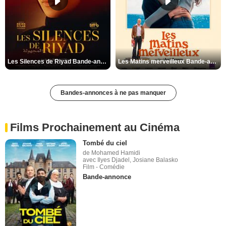
Les Silences de Riyad Bande-annonce VO STFR
Les Matins merveilleux Bande-annonce VF
Bandes-annonces à ne pas manquer
Films Prochainement au Cinéma
Tombé du ciel
de Mohamed Hamidi
avec Ilyes Djadel, Josiane Balasko
Film - Comédie
Bande-annonce