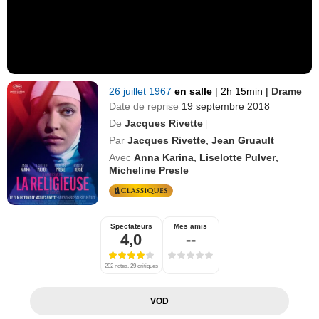
26 juillet 1967
en salle
|
2h 15min
|
Drame
Date de reprise
19 septembre 2018
De
Jacques Rivette
|
Par
Jacques Rivette
,
Jean Gruault
Avec
Anna Karina
,
Liselotte Pulver
,
Micheline Presle
Spectateurs
Mes amis
4,0
--
202 notes, 29 critiques
VOD