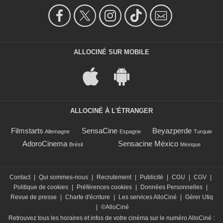
ALLOCINÉ SUR MOBILE
ALLOCINÉ À L'ÉTRANGER
Filmstarts
SensaCine
Beyazperde
Allemagne
Espagne
Turquie
AdoroCinema
Sensacine México
Brésil
Mexique
Contact
|
Qui sommes-nous
|
Recrutement
|
Publicité
|
CGU
|
CGV
|
Politique de cookies
|
Préférences cookies
|
Données Personnelles
|
Revue de presse
|
Charte d'écriture
|
Les services AlloCiné
|
Gérer Utiq
|
©AlloCiné
Retrouvez tous les horaires et infos de votre cinéma sur le numéro AlloCiné :