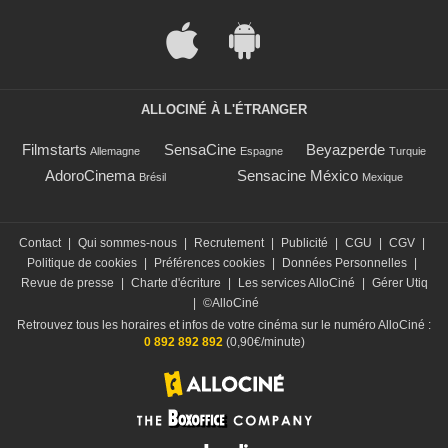
ALLOCINÉ À L'ÉTRANGER
Filmstarts
SensaCine
Beyazperde
Allemagne
Espagne
Turquie
AdoroCinema
Sensacine México
Brésil
Mexique
Contact
|
Qui sommes-nous
|
Recrutement
|
Publicité
|
CGU
|
CGV
|
Politique de cookies
|
Préférences cookies
|
Données Personnelles
|
Revue de presse
|
Charte d'écriture
|
Les services AlloCiné
|
Gérer Utiq
|
©AlloCiné
Retrouvez tous les horaires et infos de votre cinéma sur le numéro AlloCiné :
0 892 892 892
(0,90€/minute)