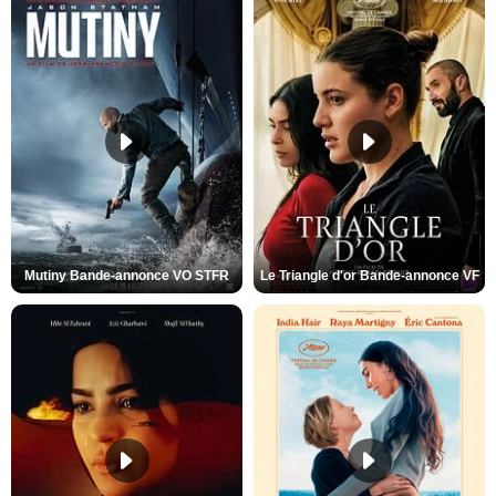
Mutiny Bande-annonce VO STFR
Le Triangle d'or Bande-annonce VF