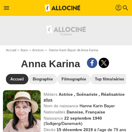
profil
menu
search
Accueil
Stars
Actrices
Hanne Karin Bayer dit Anna Karina
Anna Karina
Accueil
Biographie
Filmographie
Top films/séries
Métiers
Actrice
,
Scénariste
,
Réalisatrice
plus
Nom de naissance
Hanne Karin Bayer
Nationalités
Danoise,
Française
Naissance
22 septembre 1940
(Solbjerg/Danemark)
Décès
15 décembre 2019
à l'age de 79 ans