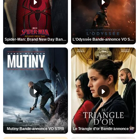
Spider-Man: Brand New Day Bande-annonce VO STFR
L'Odyssée Bande-annonce VO STFR
Mutiny Bande-annonce VO STFR
Le Triangle d'or Bande-annonce VF