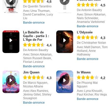
4,6
4,5
De Quentin Tarantino
De Antonin Baudry
Avec Uma Thurman,
David Carradine, Lucy
Avec Simon Abkarian,
Liu
Niels Schneider,
Anamaria Vartolomei
Bande-annonce
Bande-annonce
La Bataille de
L'Odyssée
Gaulle - partie 1 :
4,3
L'Âge de Fer
De Christopher Nolan
4,4
Avec Matt Damon, Tom
De Antonin Baudry
Holland, Anne
Avec Simon Abkarian,
Hathaway
Simon Russell Beale,
Bande-annonce
Florian Lesieur
Bande-annonce
Jim Queen
In Waves
4,3
4,2
De Marco Nguyen,
De Phuong Mai
Nicolas Athane
Nguyen
Avec Alex Ramires,
Avec Lyna Khoudri,
Jérémy Gillet, Shirley
Paul Kircher, Rio Vega
Souagnon
Bande-annonce
Bande-annonce