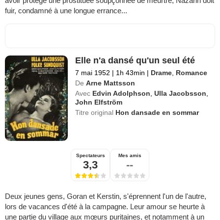
avoir protégé une prostituée soupçonnée de meurtre, Nazarin doit
fuir, condamné à une longue errance...
Elle n'a dansé qu'un seul été
7 mai 1952
|
1h 43min
|
Drame
,
Romance
De
Arne Mattsson
Avec
Edvin Adolphson
,
Ulla Jacobsson
,
John Elfström
Titre original
Hon dansade en sommar
Spectateurs
Mes amis
3,3
--
Deux jeunes gens, Goran et Kerstin, s'éprennent l'un de l'autre,
lors de vacances d'été à la campagne. Leur amour se heurte à
une partie du village aux mœurs puritaines, et notamment à un