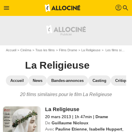
profil
menu
search
Accueil
Cinéma
Tous les films
Films Drame
La Religieuse
Les films similaires à "La Religieuse"
La Religieuse
Accueil
News
Bandes-annonces
Casting
Critiques
20 films similaires pour le film La Religieuse
La Religieuse
20 mars 2013
|
1h 47min
|
Drame
De
Guillaume Nicloux
Avec
Pauline Etienne
,
Isabelle Huppert
,