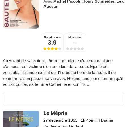
Avec
Michel Piccoli
,
Romy Schneider
,
Lea
Massari
Spectateurs
Mes amis
3,9
--
Au volant de sa voiture, Pierre, architecte d'une quarantaine
d'années, est victime d'un accident de la route. Ejecté du
véhicule, il gît inconscient sur l'herbe au bord de la route. Il se
remémore son passé, sa vie avec Hélène, une jeune femme qu'il
voulait quitter, sa femme Catherine et son fils...
Le Mépris
27 décembre 1963
|
1h 45min
|
Drame
De
Jean-Luc Godard