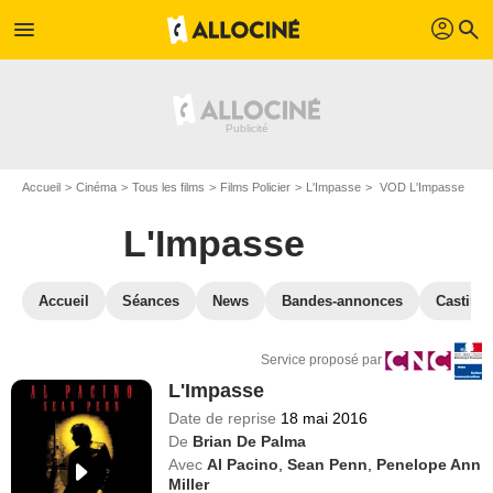
profil
menu
search
Accueil
Cinéma
Tous les films
Films Policier
L'Impasse
VOD L'Impasse
L'Impasse
Accueil
Séances
News
Bandes-annonces
Casting
Service proposé par
L'Impasse
Date de reprise
18 mai 2016
De
Brian De Palma
Avec
Al Pacino
,
Sean Penn
,
Penelope Ann
Miller