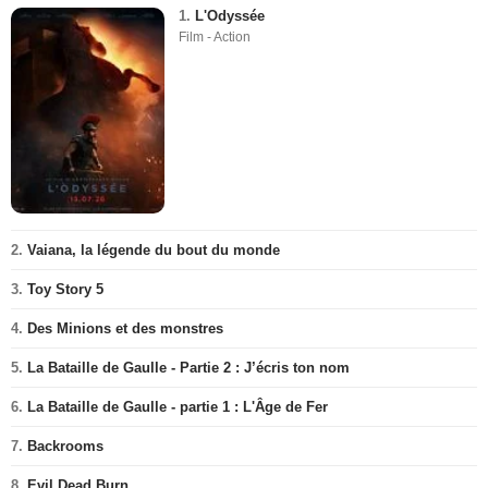
1.
L'Odyssée
Film - Action
2.
Vaiana, la légende du bout du monde
3.
Toy Story 5
4.
Des Minions et des monstres
5.
La Bataille de Gaulle - Partie 2 : J’écris ton nom
6.
La Bataille de Gaulle - partie 1 : L'Âge de Fer
7.
Backrooms
8.
Evil Dead Burn