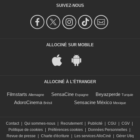
SUIVEZ-NOUS
ALLOCINÉ SUR MOBILE
ALLOCINÉ À L'ÉTRANGER
Filmstarts
SensaCine
Beyazperde
Allemagne
Espagne
Turquie
AdoroCinema
Sensacine México
Brésil
Mexique
Contact
|
Qui sommes-nous
|
Recrutement
|
Publicité
|
CGU
|
CGV
|
Politique de cookies
|
Préférences cookies
|
Données Personnelles
|
Revue de presse
|
Charte d'écriture
|
Les services AlloCiné
|
Gérer Utiq