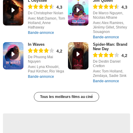
L'Odyssée
Jim Queen
4,3
4,3
De Christopher Nolan
De Marco Nguyen,
Nicolas Athane
Avec Matt Damon, Tom
Holland, Anne
Avec Alex Ramires,
Hathaway
Jérémy Gillet, Shirley
Souagnon
Bande-annonce
Bande-annonce
In Waves
Spider-Man: Brand
New Day
4,2
4,2
De Phuong Mai
Nguyen
De Destin Daniel
Cretton
Avec Lyna Khoudri,
Paul Kircher, Rio Vega
Avec Tom Holland,
Zendaya, Sadie Sink
Bande-annonce
Bande-annonce
Tous les meilleurs films au ciné