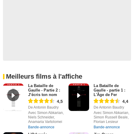
Meilleurs films à l'affiche
La Bataille de
La Bataille de
Gaulle - Partie 2 :
Gaulle - partie 1 :
J’écris ton nom
L'Âge de Fer
4,5
4,4
De Antonin Baudry
De Antonin Baudry
Avec Simon Abkarian,
Avec Simon Abkarian,
Niels Schneider,
Simon Russell Beale,
Anamaria Vartolomei
Florian Lesieur
Bande-annonce
Bande-annonce