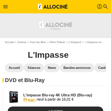
profil
menu
search
Accueil
Cinéma
Tous les films
Films Policier
L'Impasse
L'Impasse en DVD Blu Ray
L'Impasse
Accueil
Séances
News
Bandes-annonces
Casting
DVD et Blu-Ray
L'impasse Blu-ray 4K Ultra HD (Blu-ray)
neuf à partir de 16,01 €