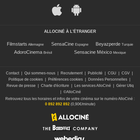
ALLOCINÉ À L'ÉTRANGER
Filmstarts
SensaCine
Beyazperde
Allemagne
Espagne
Turquie
AdoroCinema
Sensacine México
Brésil
Mexique
Contact
|
Qui sommes-nous
|
Recrutement
|
Publicité
|
CGU
|
CGV
|
Politique de cookies
|
Préférences cookies
|
Données Personnelles
|
Revue de presse
|
Charte d'écriture
|
Les services AlloCiné
|
Gérer Utiq
|
©AlloCiné
Retrouvez tous les horaires et infos de votre cinéma sur le numéro AlloCiné :
0 892 892 892
(0,90€/minute)