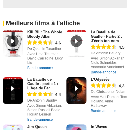
Meilleurs films à l'affiche
Kill Bill: The Whole
La Bataille de
Bloody Affair
Gaulle - Partie 2 :
J’écris ton nom
4,6
4,5
De Quentin Tarantino
De Antonin Baudry
Avec Uma Thurman,
David Carradine, Lucy
Avec Simon Abkarian,
Liu
Niels Schneider,
Anamaria Vartolomei
Bande-annonce
Bande-annonce
La Bataille de
L'Odyssée
Gaulle - partie 1 :
4,3
L'Âge de Fer
De Christopher Nolan
4,4
Avec Matt Damon, Tom
De Antonin Baudry
Holland, Anne
Avec Simon Abkarian,
Hathaway
Simon Russell Beale,
Bande-annonce
Florian Lesieur
Bande-annonce
Jim Queen
In Waves