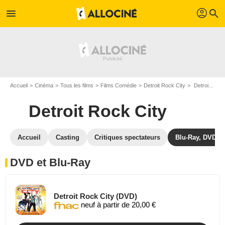
profil
menu
search
Accueil
Cinéma
Tous les films
Films Comédie
Detroit Rock City
Detroit Rock City en DVD Blu Ray
Detroit Rock City
Accueil
Casting
Critiques spectateurs
Blu-Ray, DVD
DVD et Blu-Ray
Detroit Rock City (DVD)
neuf à partir de 20,00 €