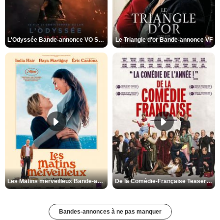
L'Odyssée Bande-annonce VO STFR
Le Triangle d'or Bande-annonce VF
Les Matins merveilleux Bande-annonce VF
De la Comédie-Française Teaser VF
Bandes-annonces à ne pas manquer