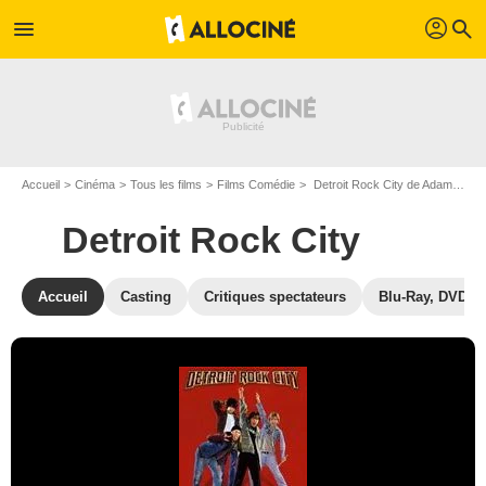
profil
menu
search
Accueil
Cinéma
Tous les films
Films Comédie
Detroit Rock City de Adam Rifkin
Detroit Rock City
Accueil
Casting
Critiques spectateurs
Blu-Ray, DVD