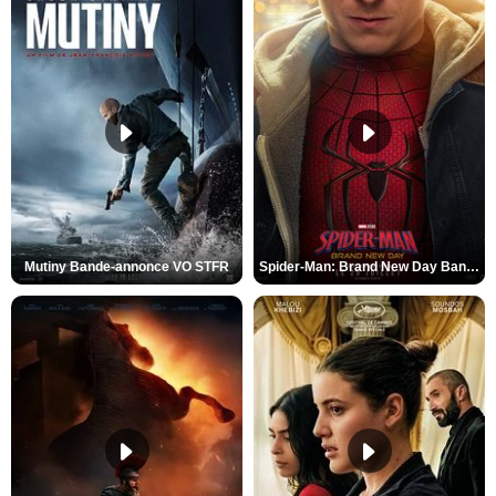
Mutiny Bande-annonce VO STFR
Spider-Man: Brand New Day Bande-annonce VO STFR