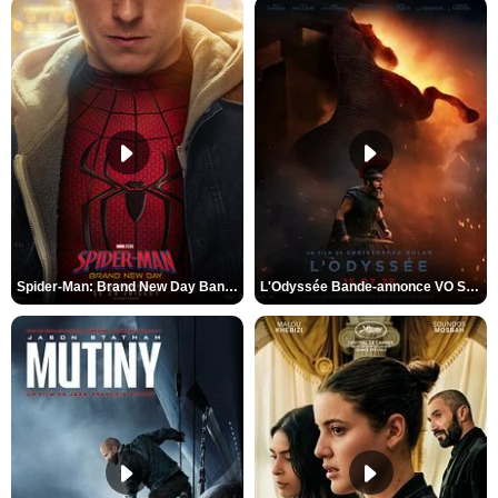
Spider-Man: Brand New Day Bande-annonce VO STFR
L'Odyssée Bande-annonce VO STFR