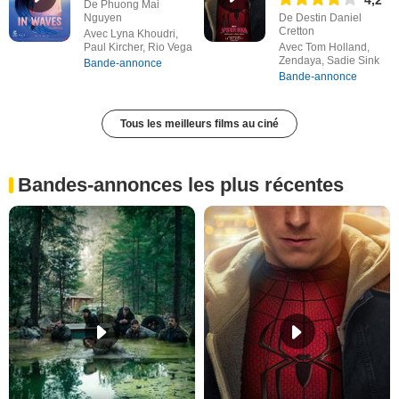
4,2
De Phuong Mai
Nguyen
De Destin Daniel
Cretton
Avec Lyna Khoudri,
Paul Kircher, Rio Vega
Avec Tom Holland,
Zendaya, Sadie Sink
Bande-annonce
Bande-annonce
Tous les meilleurs films au ciné
Bandes-annonces les plus récentes