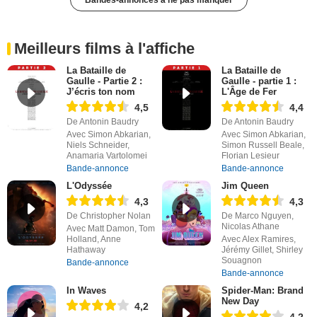
Bandes-annonces à ne pas manquer
Meilleurs films à l'affiche
La Bataille de
La Bataille de
Gaulle - Partie 2 :
Gaulle - partie 1 :
J’écris ton nom
L'Âge de Fer
4,5
4,4
De Antonin Baudry
De Antonin Baudry
Avec Simon Abkarian,
Avec Simon Abkarian,
Niels Schneider,
Simon Russell Beale,
Anamaria Vartolomei
Florian Lesieur
Bande-annonce
Bande-annonce
L'Odyssée
Jim Queen
4,3
4,3
De Christopher Nolan
De Marco Nguyen,
Nicolas Athane
Avec Matt Damon, Tom
Holland, Anne
Avec Alex Ramires,
Hathaway
Jérémy Gillet, Shirley
Souagnon
Bande-annonce
Bande-annonce
In Waves
Spider-Man: Brand
New Day
4,2