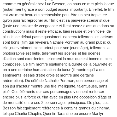
comme en général chez Luc Besson, on nous en met plein la vue
(notamment grâce à son budget assez important). En effet, le film
est vraiment beau et spectaculaire peut-être un peu trop et ce
qu’on pourrait reprocher au film c’est sa pauvreté scénaristique
(juste une histoire de vengeance et il est assez classique dans sa
construction) mais il reste efficace, bien réalisé et bien ficelé, de
plus ici ce défaut passe quasiment inaperçu tellement les acteurs
sont bons (film qui révèlera Nathalie Portman au grand public où
elle joue vraiment bien surtout pour son jeune âge), tellement la
photographie est belle, tellement les scènes et les scènes
d’action sont excellentes, tellement la musique est bonne et bien
composée. Ce film montre également la dureté de la pauvreté et
on a une certaine humanisation du tueur (il montre qu’il a des
sentiments, essaie d’être drôle et montre une certaine
rédemption). Du côté de Nathalie Portman, son personnage et
son jeu d’acteur montre une fille intelligente, talentueuse, sans
pitié. Ces éléments sur ces personnages viennent renforcer
encore plus la force du film avec en plus une opposition d’âge et
de mentalité entre ces 2 personnages principaux. De plus, Luc
Besson fait également références à certains grands du cinéma,
tel que Charlie Chaplin, Quentin Tarantino ou encore Marilyn