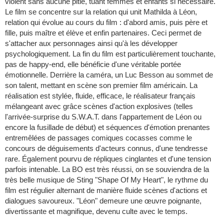
violent sans aucune pitié, tuant femmes et enfants si nécessaire.
Le film se concentre sur la relation qui unit Mathilda à Léon,
relation qui évolue au cours du film : d'abord amis, puis père et
fille, puis maître et élève et enfin partenaires. Ceci permet de
s'attacher aux personnages ainsi qu'à les développer
psychologiquement. La fin du film est particulièrement touchante,
pas de happy-end, elle bénéficie d'une véritable portée
émotionnelle. Derrière la caméra, un Luc Besson au sommet de
son talent, mettant en scène son premier film américain. La
réalisation est stylée, fluide, efficace, le réalisateur français
mélangeant avec grâce scènes d'action explosives (telles
l'arrivée-surprise du S.W.A.T. dans l'appartement de Léon ou
encore la fusillade de début) et séquences d'émotion prenantes
entremêlées de passages comiques cocasses comme le
concours de déguisements d'acteurs connus, d'une tendresse
rare. Également pourvu de répliques cinglantes et d'une tension
parfois intenable. La BO est très réussi, on se souviendra de la
très belle musique de Sting "Shape Of My Heart", le rythme du
film est régulier alternant de manière fluide scènes d'actions et
dialogues savoureux. "Léon" demeure une œuvre poignante,
divertissante et magnifique, devenu culte avec le temps.