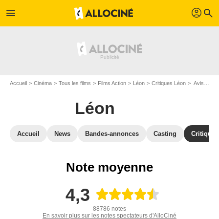
profil
menu
search
Accueil
Cinéma
Tous les films
Films Action
Léon
Critiques Léon
Avis : Léon - Page 10
Léon
Accueil
News
Bandes-annonces
Casting
Critiques
Note moyenne
4,3
88786 notes
En savoir plus sur les notes spectateurs d'AlloCiné