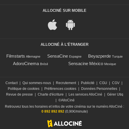
ALLOCINÉ SUR MOBILE
ALLOCINÉ À L'ÉTRANGER
Filmstarts
SensaCine
Beyazperde
Allemagne
Espagne
Turquie
AdoroCinema
Sensacine México
Brésil
Mexique
Contact
|
Qui sommes-nous
|
Recrutement
|
Publicité
|
CGU
|
CGV
|
Politique de cookies
|
Préférences cookies
|
Données Personnelles
|
Revue de presse
|
Charte d'écriture
|
Les services AlloCiné
|
Gérer Utiq
|
©AlloCiné
Retrouvez tous les horaires et infos de votre cinéma sur le numéro AlloCiné :
0 892 892 892
(0,90€/minute)