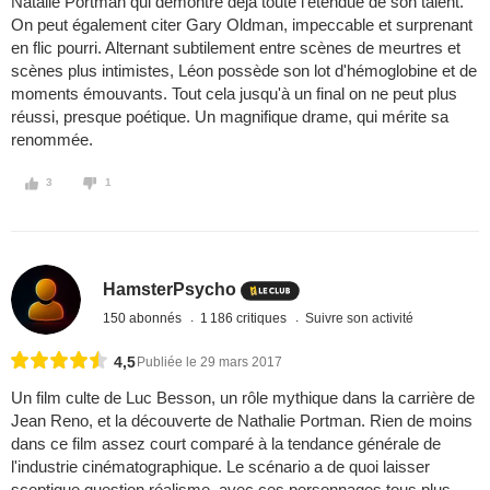
Natalie Portman qui démontre déjà toute l'étendue de son talent.
On peut également citer Gary Oldman, impeccable et surprenant
en flic pourri. Alternant subtilement entre scènes de meurtres et
scènes plus intimistes, Léon possède son lot d'hémoglobine et de
moments émouvants. Tout cela jusqu'à un final on ne peut plus
réussi, presque poétique. Un magnifique drame, qui mérite sa
renommée.
3
1
HamsterPsycho
150 abonnés
1 186 critiques
Suivre son activité
4,5
Publiée le 29 mars 2017
Un film culte de Luc Besson, un rôle mythique dans la carrière de
Jean Reno, et la découverte de Nathalie Portman. Rien de moins
dans ce film assez court comparé à la tendance générale de
l'industrie cinématographique. Le scénario a de quoi laisser
sceptique question réalisme, avec ces personnages tous plus