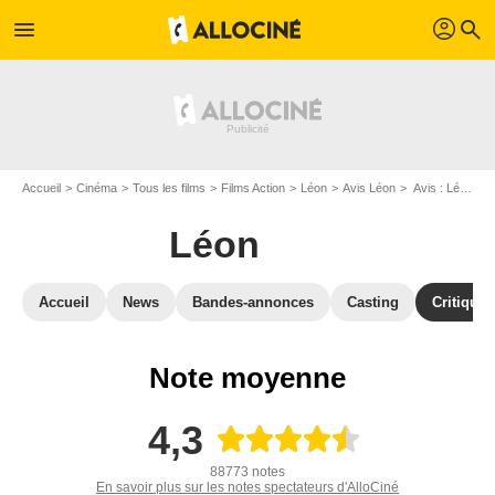
profil
menu
search
Accueil
Cinéma
Tous les films
Films Action
Léon
Avis Léon
Avis : Léon - Page 3
Léon
Accueil
News
Bandes-annonces
Casting
Critiques
Note moyenne
4,3
88773 notes
En savoir plus sur les notes spectateurs d'AlloCiné