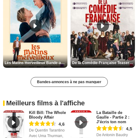
Les Matins merveilleux Bande-annonce VF
De la Comédie-Française Teaser VF
Bandes-annonces à ne pas manquer
Meilleurs films à l'affiche
Kill Bill: The Whole
La Bataille de
Bloody Affair
Gaulle - Partie 2 :
J’écris ton nom
4,6
4,5
De Quentin Tarantino
De Antonin Baudry
Avec Uma Thurman,