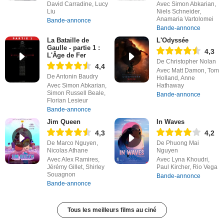
David Carradine, Lucy
Avec Simon Abkarian,
Liu
Niels Schneider,
Anamaria Vartolomei
Bande-annonce
Bande-annonce
La Bataille de
L'Odyssée
Gaulle - partie 1 :
4,3
L'Âge de Fer
De Christopher Nolan
4,4
Avec Matt Damon, Tom
De Antonin Baudry
Holland, Anne
Avec Simon Abkarian,
Hathaway
Simon Russell Beale,
Bande-annonce
Florian Lesieur
Bande-annonce
Jim Queen
In Waves
4,3
4,2
De Marco Nguyen,
De Phuong Mai
Nicolas Athane
Nguyen
Avec Alex Ramires,
Avec Lyna Khoudri,
Jérémy Gillet, Shirley
Paul Kircher, Rio Vega
Souagnon
Bande-annonce
Bande-annonce
Tous les meilleurs films au ciné