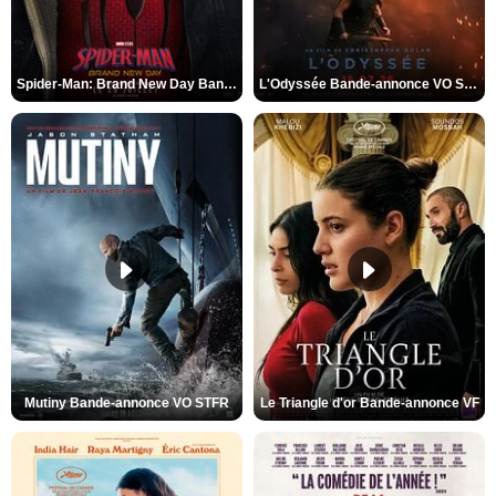
Spider-Man: Brand New Day Bande-annonce VO STFR
L'Odyssée Bande-annonce VO STFR
Mutiny Bande-annonce VO STFR
Le Triangle d'or Bande-annonce VF