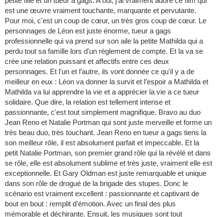
petite fille et un tueur a gags. A oui, j'ai vraiment adoré ce film qui
est une œuvre vraiment touchante, marquante et pervutante.
Pour moi, c'est un coup de cœur, un très gros coup de cœur. Le
personnages de Léon est juste énorme, tueur a gags
professionnelle qui va prend sur son aile la petite Mathilda qui a
perdu tout sa famille lors d'un règlement de compte. Et la va se
crée une relation puissant et affectifs entre ces deux
personnages. Et l'un et l’autre, ils vont donnée ce qu'il y a de
meilleur en eux : Léon va donner la survit et l’espoir a Mathilda et
Mathilda va lui apprendre la vie et a apprécier la vie a ce tueur
solidaire. Que dire, la relation est tellement intense et
passionnante, c'est tout simplement magnifique. Bravo au duo
Jean Reno et Natalie Portman qui sont juste merveille et forme un
très beau duo, très touchant. Jean Reno en tueur a gags tiens la
son meilleur rôle, il est absolument parfait et impeccable. Et la
petit Natalie Portman, son premier grand rôle qui la révélé et dans
se rôle, elle est absolument sublime et très juste, vraiment elle est
exceptionnelle. Et Gary Oldman est juste remarquable et unique
dans son rôle de drogué de la brigade des stupes. Donc le
scénario est vraiment excellent : passionnante et captivant de
bout en bout : remplit d'émotion. Avec un final des plus
mémorable et déchirante. Ensuit, les musiques sont tout