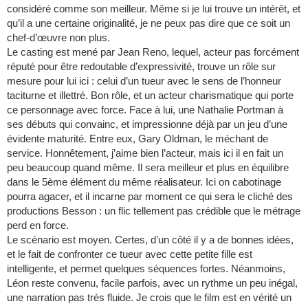
considéré comme son meilleur. Même si je lui trouve un intérêt, et
qu’il a une certaine originalité, je ne peux pas dire que ce soit un
chef-d’œuvre non plus.
Le casting est mené par Jean Reno, lequel, acteur pas forcément
réputé pour être redoutable d’expressivité, trouve un rôle sur
mesure pour lui ici : celui d’un tueur avec le sens de l’honneur
taciturne et illettré. Bon rôle, et un acteur charismatique qui porte
ce personnage avec force. Face à lui, une Nathalie Portman à
ses débuts qui convainc, et impressionne déjà par un jeu d’une
évidente maturité. Entre eux, Gary Oldman, le méchant de
service. Honnêtement, j’aime bien l’acteur, mais ici il en fait un
peu beaucoup quand même. Il sera meilleur et plus en équilibre
dans le 5ème élément du même réalisateur. Ici on cabotinage
pourra agacer, et il incarne par moment ce qui sera le cliché des
productions Besson : un flic tellement pas crédible que le métrage
perd en force.
Le scénario est moyen. Certes, d’un côté il y a de bonnes idées,
et le fait de confronter ce tueur avec cette petite fille est
intelligente, et permet quelques séquences fortes. Néanmoins,
Léon reste convenu, facile parfois, avec un rythme un peu inégal,
une narration pas très fluide. Je crois que le film est en vérité un