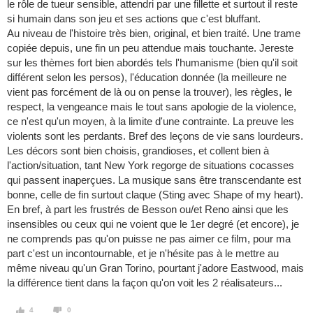
le rôle de tueur sensible, attendri par une fillette et surtout il reste
si humain dans son jeu et ses actions que c'est bluffant.
Au niveau de l'histoire très bien, original, et bien traité. Une trame
copiée depuis, une fin un peu attendue mais touchante. Jereste
sur les thèmes fort bien abordés tels l'humanisme (bien qu'il soit
différent selon les persos), l'éducation donnée (la meilleure ne
vient pas forcément de là ou on pense la trouver), les règles, le
respect, la vengeance mais le tout sans apologie de la violence,
ce n'est qu'un moyen, à la limite d'une contrainte. La preuve les
violents sont les perdants. Bref des leçons de vie sans lourdeurs.
Les décors sont bien choisis, grandioses, et collent bien à
l'action/situation, tant New York regorge de situations cocasses
qui passent inaperçues. La musique sans être transcendante est
bonne, celle de fin surtout claque (Sting avec Shape of my heart).
En bref, à part les frustrés de Besson ou/et Reno ainsi que les
insensibles ou ceux qui ne voient que le 1er degré (et encore), je
ne comprends pas qu'on puisse ne pas aimer ce film, pour ma
part c'est un incontournable, et je n'hésite pas à le mettre au
même niveau qu'un Gran Torino, pourtant j'adore Eastwood, mais
la différence tient dans la façon qu'on voit les 2 réalisateurs...
4
0