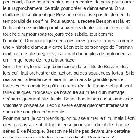
peu court, d’une pour raconter une rencontre, de deux pour narrer
leur rapprochement, de trois pour créer le dénouement. On a
d’ailleurs le sentiment que Besson ne maitrise pas totalement la
temporalité de son film. Pour autant, la recette Besson est là, et
l’efficacité de son film parait souvent évidente : action, nervosité,
touche d’humour (pas toujours très subtile, tout comme
l’émotion). Dommage que certaines idées plus sombres, comme
une « histoire d’amour » entre Léon et le personnage de Portman
n’ait pas été plus dégrossi, ça aurait donné plus de profondeur à
un film qui reste de trop à la surface.
Sur la forme, le métrage bénéficie de la solidité de Besson dès
lors qu’il faut orchestrer de l’action, ou des séquences fortes. Si le
réalisateur a tendance à faire un peu dans la grandiloquence,
force est de constater qu’il a un sens réel de l’image, et qu’il peut
faire quelques morceaux de bravoure au milieu d’un métrage
scénaristiquement plus faible. Bonne bande son aussi, ambiance
volontiers poisseuse, Léon s’avère esthétiquement intéressant
sans être non plus mémorable.
Pour ma part, je comprends qu’on puisse aimer le film, mais Léon
n’est pas assez subtil, fort, intense pour sortir du lot des bonnes
séries B de l’époque. Besson ne lésine pas devant une certaine
grandiloquence qui frôle parfois le ridicule. Dommage. 3