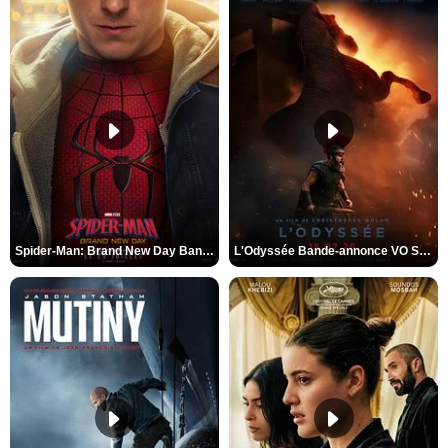
Spider-Man: Brand New Day Bande-annonce VO STFR
L'Odyssée Bande-annonce VO STFR