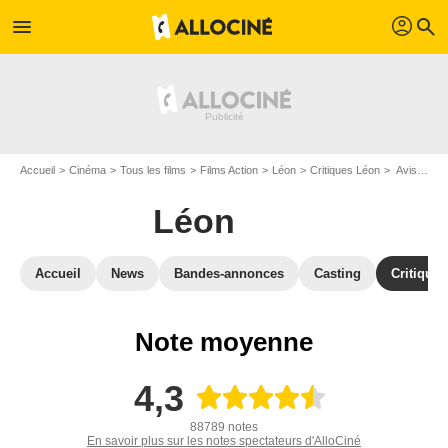
profil
menu
search
Accueil
Cinéma
Tous les films
Films Action
Léon
Critiques Léon
Avis : Léon - Page 7
Léon
Accueil
News
Bandes-annonces
Casting
Critiques
Note moyenne
4,3
88789 notes
En savoir plus sur les notes spectateurs d'AlloCiné