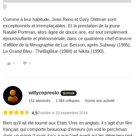
Comme à leur habitude, Jean Reno et Gary Oldman sont
exceptionnels et irremplaçables. Et la prestation de la jeune
Natalie Portman, alors âgée de douze ans, est tout simplement
époustouflante et phénoménale, dans ce quatrième chef-d’œuvre
d'affilée de la filmographie de Luc Besson, après Subway (1985),
Le Grand Bleu - TheBigBlue (1988) et Nikita (1990).
2
0
willycopresto
151 abonnés
1 384 critiques
Suivre son activité
4,5
Publiée le 20 septembre 2014
Bien qu'il ait été tourné aux Etats Unis en anglais, il s'agit d'un film
français qui comporte beaucoup d'erreurs (on voit le perchman
dans un miroir !) mais il n'y a que l'oeil averti qui les détectera tant