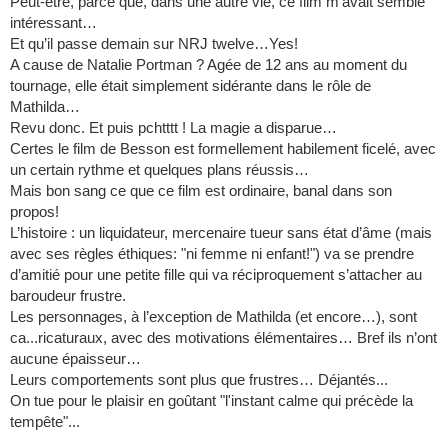
Peut-être, parce que, dans une autre vie, ce film m’avait semblé
intéressant…
Et qu’il passe demain sur NRJ twelve…Yes!
A cause de Natalie Portman ? Agée de 12 ans au moment du
tournage, elle était simplement sidérante dans le rôle de
Mathilda…
Revu donc. Et puis pchtttt ! La magie a disparue…
Certes le film de Besson est formellement habilement ficelé, avec
un certain rythme et quelques plans réussis…
Mais bon sang ce que ce film est ordinaire, banal dans son
propos!
L’histoire : un liquidateur, mercenaire tueur sans état d’âme (mais
avec ses règles éthiques: "ni femme ni enfant!") va se prendre
d’amitié pour une petite fille qui va réciproquement s’attacher au
baroudeur frustre.
Les personnages, à l’exception de Mathilda (et encore…), sont
ca...ricaturaux, avec des motivations élémentaires… Bref ils n’ont
aucune épaisseur…
Leurs comportements sont plus que frustres… Déjantés...
On tue pour le plaisir en goûtant "l'instant calme qui précède la
tempête"...