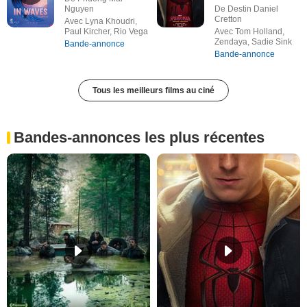
Nguyen
De Destin Daniel
Cretton
Avec Lyna Khoudri,
Paul Kircher, Rio Vega
Avec Tom Holland,
Zendaya, Sadie Sink
Bande-annonce
Bande-annonce
Tous les meilleurs films au ciné
Bandes-annonces les plus récentes