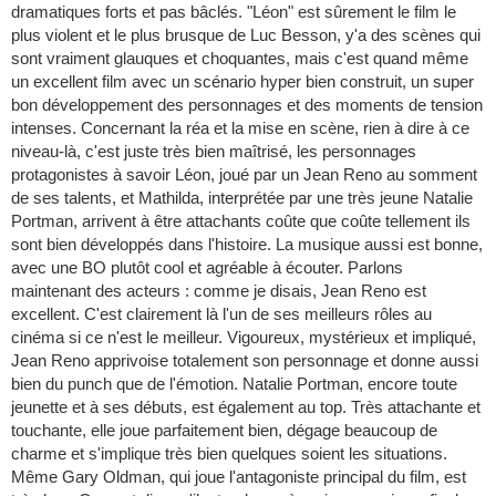
dramatiques forts et pas bâclés. "Léon" est sûrement le film le
plus violent et le plus brusque de Luc Besson, y'a des scènes qui
sont vraiment glauques et choquantes, mais c'est quand même
un excellent film avec un scénario hyper bien construit, un super
bon développement des personnages et des moments de tension
intenses. Concernant la réa et la mise en scène, rien à dire à ce
niveau-là, c'est juste très bien maîtrisé, les personnages
protagonistes à savoir Léon, joué par un Jean Reno au somment
de ses talents, et Mathilda, interprétée par une très jeune Natalie
Portman, arrivent à être attachants coûte que coûte tellement ils
sont bien développés dans l'histoire. La musique aussi est bonne,
avec une BO plutôt cool et agréable à écouter. Parlons
maintenant des acteurs : comme je disais, Jean Reno est
excellent. C'est clairement là l'un de ses meilleurs rôles au
cinéma si ce n'est le meilleur. Vigoureux, mystérieux et impliqué,
Jean Reno apprivoise totalement son personnage et donne aussi
bien du punch que de l'émotion. Natalie Portman, encore toute
jeunette et à ses débuts, est également au top. Très attachante et
touchante, elle joue parfaitement bien, dégage beaucoup de
charme et s'implique très bien quelques soient les situations.
Même Gary Oldman, qui joue l'antagoniste principal du film, est