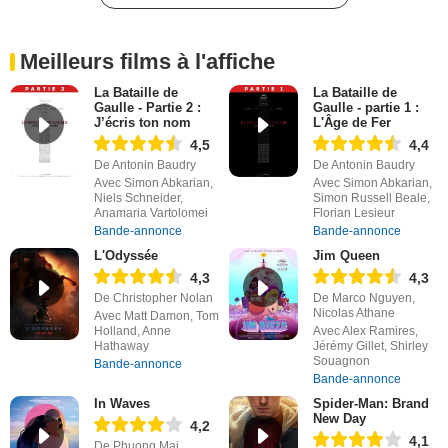
Meilleurs films à l'affiche
La Bataille de
La Bataille de
Gaulle - Partie 2 :
Gaulle - partie 1 :
J’écris ton nom
L'Âge de Fer
4,5
4,4
De Antonin Baudry
De Antonin Baudry
Avec Simon Abkarian,
Avec Simon Abkarian,
Niels Schneider,
Simon Russell Beale,
Anamaria Vartolomei
Florian Lesieur
Bande-annonce
Bande-annonce
L'Odyssée
Jim Queen
4,3
4,3
De Christopher Nolan
De Marco Nguyen,
Nicolas Athane
Avec Matt Damon, Tom
Holland, Anne
Avec Alex Ramires,
Hathaway
Jérémy Gillet, Shirley
Souagnon
Bande-annonce
Bande-annonce
In Waves
Spider-Man: Brand
New Day
4,2
4,1
De Phuong Mai