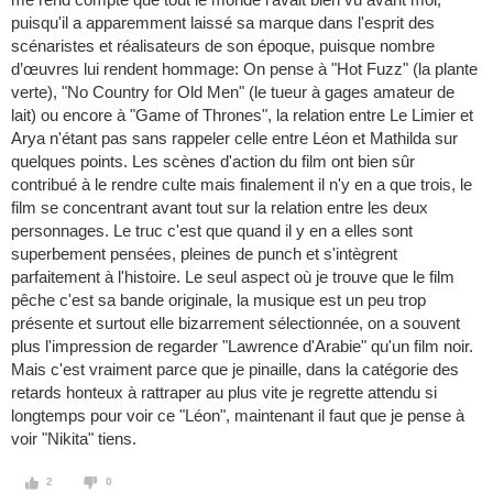
puisqu'il a apparemment laissé sa marque dans l'esprit des
scénaristes et réalisateurs de son époque, puisque nombre
d’œuvres lui rendent hommage: On pense à "Hot Fuzz" (la plante
verte), "No Country for Old Men" (le tueur à gages amateur de
lait) ou encore à "Game of Thrones", la relation entre Le Limier et
Arya n'étant pas sans rappeler celle entre Léon et Mathilda sur
quelques points. Les scènes d'action du film ont bien sûr
contribué à le rendre culte mais finalement il n'y en a que trois, le
film se concentrant avant tout sur la relation entre les deux
personnages. Le truc c'est que quand il y en a elles sont
superbement pensées, pleines de punch et s'intègrent
parfaitement à l'histoire. Le seul aspect où je trouve que le film
pêche c'est sa bande originale, la musique est un peu trop
présente et surtout elle bizarrement sélectionnée, on a souvent
plus l'impression de regarder "Lawrence d'Arabie" qu'un film noir.
Mais c'est vraiment parce que je pinaille, dans la catégorie des
retards honteux à rattraper au plus vite je regrette attendu si
longtemps pour voir ce "Léon", maintenant il faut que je pense à
voir "Nikita" tiens.
2
0