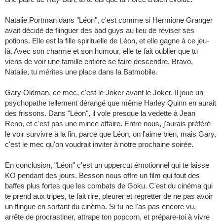
Natalie Portman dans "Léon", c'est comme si Hermione Granger
avait décidé de flinguer des bad guys au lieu de réviser ses
potions. Elle est la fille spirituelle de Léon, et elle gagne à ce jeu-
là. Avec son charme et son humour, elle te fait oublier que tu
viens de voir une famille entière se faire descendre. Bravo,
Natalie, tu mérites une place dans la Batmobile.
Gary Oldman, ce mec, c'est le Joker avant le Joker. Il joue un
psychopathe tellement dérangé que même Harley Quinn en aurait
des frissons. Dans "Léon", il vole presque la vedette à Jean
Reno, et c'est pas une mince affaire. Entre nous, j'aurais préféré
le voir survivre à la fin, parce que Léon, on l'aime bien, mais Gary,
c'est le mec qu'on voudrait inviter à notre prochaine soirée.
En conclusion, "Léon" c'est un uppercut émotionnel qui te laisse
KO pendant des jours. Besson nous offre un film qui fout des
baffes plus fortes que les combats de Goku. C'est du cinéma qui
te prend aux tripes, te fait rire, pleurer et regretter de ne pas avoir
un flingue en sortant du cinéma. Si tu ne l'as pas encore vu,
arrête de procrastiner, attrape ton popcorn, et prépare-toi à vivre