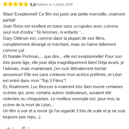
5,0
Publiée le 1 juillet 2008
Waw! Exeptionnel! Ce film est juste une petite merveille, vraiment
parfait!
Jean Réno est exellent en tueur sans scrupules avec comme
seul mot d'ordre " Ni femmes, ni enfants "...
Gary Oldman est, comme dans la plupart de ses films,
completement dérangé et méchant, mais on l'aime tellement
comme ça!
Et Natalie Portman,... que dire... elle est exeptionnelle! Pour son
très jeune âge, elle joue déja magnifiquement bien! Déja avant, je
l'adorais, mais maintenant, j'en suis littéralement tombé
amoureux! Elle est sans conteste mon actrice préférée, et Léon
est entré dans mon "Top 3 Films"!
Et, finalement, Luc Besson à vraiment très bien tourné certaines
scènes qui, avec certains autres réalisateurs, auraient été
violentes ou choquantes. Le meilleur exemple est, pour moi, la
scène de la mort de Léon...
Un film à voir et à revoir (je l'ai regardé 3 fois de suite et je ne suis
toujours pas repu...).
2
0