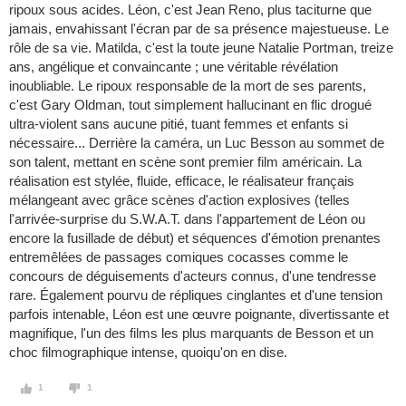
ripoux sous acides. Léon, c'est Jean Reno, plus taciturne que
jamais, envahissant l'écran par de sa présence majestueuse. Le
rôle de sa vie. Matilda, c'est la toute jeune Natalie Portman, treize
ans, angélique et convaincante ; une véritable révélation
inoubliable. Le ripoux responsable de la mort de ses parents,
c'est Gary Oldman, tout simplement hallucinant en flic drogué
ultra-violent sans aucune pitié, tuant femmes et enfants si
nécessaire... Derrière la caméra, un Luc Besson au sommet de
son talent, mettant en scène sont premier film américain. La
réalisation est stylée, fluide, efficace, le réalisateur français
mélangeant avec grâce scènes d'action explosives (telles
l'arrivée-surprise du S.W.A.T. dans l'appartement de Léon ou
encore la fusillade de début) et séquences d'émotion prenantes
entremêlées de passages comiques cocasses comme le
concours de déguisements d'acteurs connus, d'une tendresse
rare. Également pourvu de répliques cinglantes et d'une tension
parfois intenable, Léon est une œuvre poignante, divertissante et
magnifique, l'un des films les plus marquants de Besson et un
choc filmographique intense, quoiqu'on en dise.
1
1