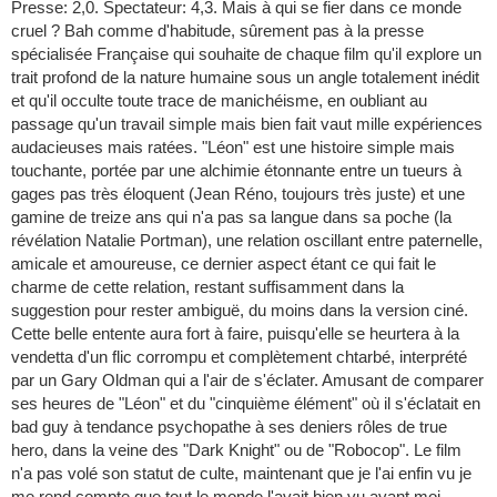
Presse: 2,0. Spectateur: 4,3. Mais à qui se fier dans ce monde
cruel ? Bah comme d'habitude, sûrement pas à la presse
spécialisée Française qui souhaite de chaque film qu'il explore un
trait profond de la nature humaine sous un angle totalement inédit
et qu'il occulte toute trace de manichéisme, en oubliant au
passage qu'un travail simple mais bien fait vaut mille expériences
audacieuses mais ratées. "Léon" est une histoire simple mais
touchante, portée par une alchimie étonnante entre un tueurs à
gages pas très éloquent (Jean Réno, toujours très juste) et une
gamine de treize ans qui n'a pas sa langue dans sa poche (la
révélation Natalie Portman), une relation oscillant entre paternelle,
amicale et amoureuse, ce dernier aspect étant ce qui fait le
charme de cette relation, restant suffisamment dans la
suggestion pour rester ambiguë, du moins dans la version ciné.
Cette belle entente aura fort à faire, puisqu'elle se heurtera à la
vendetta d'un flic corrompu et complètement chtarbé, interprété
par un Gary Oldman qui a l'air de s'éclater. Amusant de comparer
ses heures de "Léon" et du "cinquième élément" où il s'éclatait en
bad guy à tendance psychopathe à ses deniers rôles de true
hero, dans la veine des "Dark Knight" ou de "Robocop". Le film
n'a pas volé son statut de culte, maintenant que je l'ai enfin vu je
me rend compte que tout le monde l'avait bien vu avant moi,