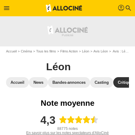
profil
menu
search
Accueil
Cinéma
Tous les films
Films Action
Léon
Avis Léon
Avis : Léon - Page 9
Léon
Accueil
News
Bandes-annonces
Casting
Critiques
Note moyenne
4,3
88775 notes
En savoir plus sur les notes spectateurs d'AlloCiné