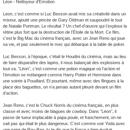
Léon - Nettoyeur d'Émotion
Leon, c'est comme si Luc Besson avait mis sa créativité dans un
mixeur, ajouté une pincée de Gary Oldman et saupoudré le tout
de Natalie Portman. Le résultat ? Un chef-d'œuvre qui t'explose la
rétine plus fort que la destruction de l'Étoile de la Mort. Ce film,
c'est le Big Mac du cinéma français, avec un Jean Reno qui joue
sa vie, et pas seulement le mec qui débarque à la table de poker.
Luc Besson, à l'époque, c'était le Houdini du cinéma, mais au lieu
de faire disparaître des lapins, il nous balançait des explosions à
tout va. "Léon", c'est comme une potion magique où l'action et
l'émotion se mélangent comme Harry Potter et Hermione dans
une soirée à Poudlard. Et pourtant, même avec des flingues à la
place des baguettes, on n'a jamais autant pleuré devant un film
d'action.
Jean Reno, c'est le Chuck Norris du cinéma français, en plus
classe et avec moins de blagues de cowboy. Dans "Léon", il
passe de tueur implacable à papa poule, et franchement, on ne
sait pas qui était le plus dangereux. C'est comme voir Yoda avec
une paire de Ray-Ban, tu te dis que la Force a bien évolué.