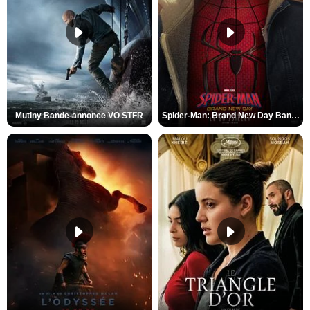
Mutiny Bande-annonce VO STFR
Spider-Man: Brand New Day Bande-annonce VO STFR