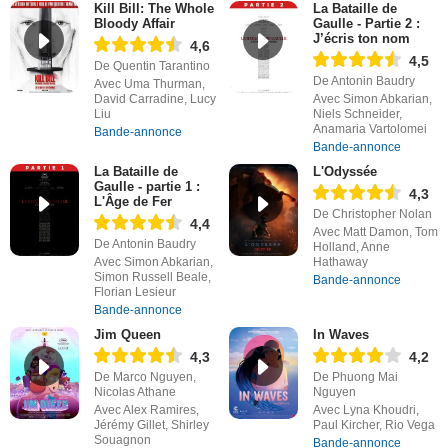
Kill Bill: The Whole
La Bataille de
Bloody Affair
Gaulle - Partie 2 :
J’écris ton nom
4,6
4,5
De Quentin Tarantino
De Antonin Baudry
Avec Uma Thurman,
David Carradine, Lucy
Avec Simon Abkarian,
Liu
Niels Schneider,
Anamaria Vartolomei
Bande-annonce
Bande-annonce
La Bataille de
L'Odyssée
Gaulle - partie 1 :
4,3
L'Âge de Fer
De Christopher Nolan
4,4
Avec Matt Damon, Tom
De Antonin Baudry
Holland, Anne
Avec Simon Abkarian,
Hathaway
Simon Russell Beale,
Bande-annonce
Florian Lesieur
Bande-annonce
Jim Queen
In Waves
4,3
4,2
De Marco Nguyen,
De Phuong Mai
Nicolas Athane
Nguyen
Avec Alex Ramires,
Avec Lyna Khoudri,
Jérémy Gillet, Shirley
Paul Kircher, Rio Vega
Souagnon
Bande-annonce