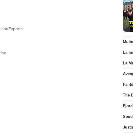
butionExports
Muti
La fi
tion
La Ma
Aven
Fant
The D
Fjord
Soud
Justi