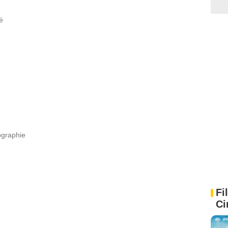
é
ographie
Fi
Ci