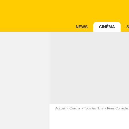
NEWS
CINÉMA
S
Accueil
Cinéma
Tous les films
Films Comédie