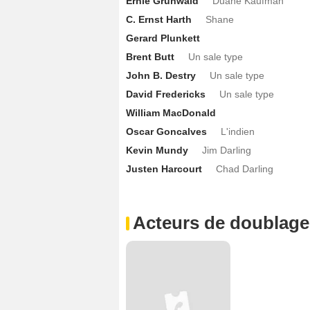
Ernie Grunwald
Duane Kaufman
C. Ernst Harth
Shane
Gerard Plunkett
Brent Butt
Un sale type
John B. Destry
Un sale type
David Fredericks
Un sale type
William MacDonald
Oscar Goncalves
L'indien
Kevin Mundy
Jim Darling
Justen Harcourt
Chad Darling
Acteurs de doublage 