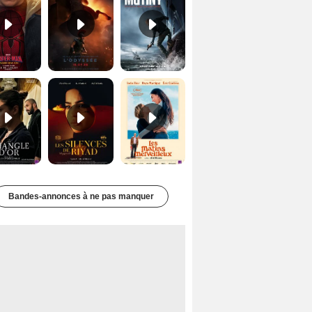
Le Triangle d'or Bande-annonce VF
Les Silences de Riyad Bande-annonce VO STFR
Les Matins merveilleux Bande-annonce VF
Bandes-annonces à ne pas manquer