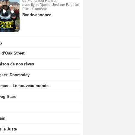
de Mohamed Hamidi
avec Ilyes Djadel, Josiane Balasko
Film - Comédie
Bande-annonce
ny
n d’Oak Street
ison de nos rêves
gers: Doomsday
ômas – Le nouveau monde
og Stars
ain
n le Juste