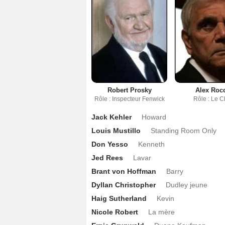
Robert Prosky
Alex Roc
Rôle : Inspecteur Fenwick
Rôle : Le C
Jack Kehler
Howard
Louis Mustillo
Standing Room Only
Don Yesso
Kenneth
Jed Rees
Lavar
Brant von Hoffman
Barry
Dyllan Christopher
Dudley jeune
Haig Sutherland
Kevin
Nicole Robert
La mère