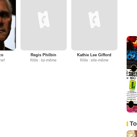
co
Regis Philbin
Kathie Lee Gifford
hef
Rôle : lui-même
Rôle : elle-même
To