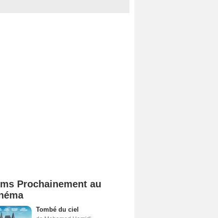
lms Prochainement au
néma
Tombé du ciel