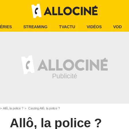
ÉRIES
STREAMING
TVACTU
VIDÉOS
VOD
Allô, la police ?
Casting Allô, la police ?
Allô, la police ?