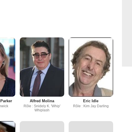
 Parker
Alfred Molina
Eric Idle
enwick
Rôle : Snidely K. 'Whip'
Rôle : Kim Jay Darling
Whiplash