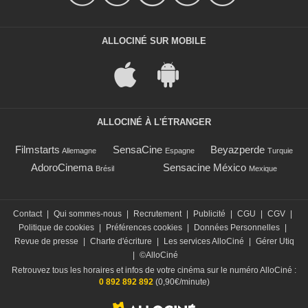
ALLOCINÉ SUR MOBILE
ALLOCINÉ À L'ÉTRANGER
Filmstarts
SensaCine
Beyazperde
Allemagne
Espagne
Turquie
AdoroCinema
Sensacine México
Brésil
Mexique
Contact
|
Qui sommes-nous
|
Recrutement
|
Publicité
|
CGU
|
CGV
|
Politique de cookies
|
Préférences cookies
|
Données Personnelles
|
Revue de presse
|
Charte d'écriture
|
Les services AlloCiné
|
Gérer Utiq
|
©AlloCiné
Retrouvez tous les horaires et infos de votre cinéma sur le numéro AlloCiné :
0 892 892 892
(0,90€/minute)