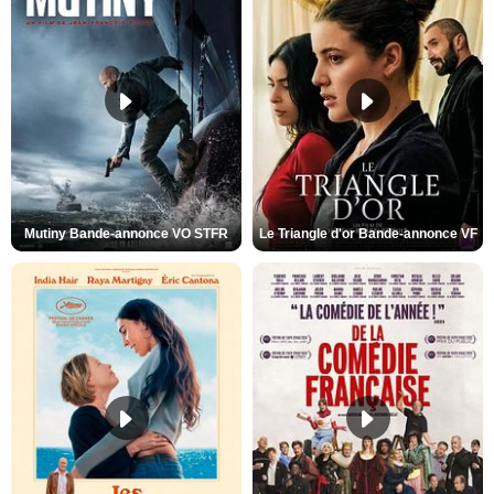
Mutiny Bande-annonce VO STFR
Le Triangle d'or Bande-annonce VF