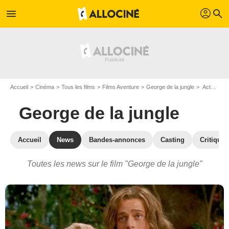
profil
menu
search
Accueil
Cinéma
Tous les films
Films Aventure
George de la jungle
Actualités George de la jungle
George de la jungle
Accueil
News
Bandes-annonces
Casting
Critiques
Toutes les news sur le film "George de la jungle"