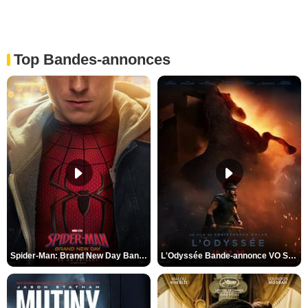
Top Bandes-annonces
Spider-Man: Brand New Day Bande-annonce VO STFR
L'Odyssée Bande-annonce VO STFR