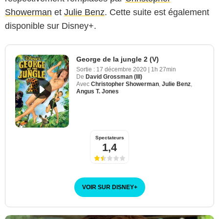
Showerman
et
Julie Benz
. Cette suite est également
disponible sur Disney+.
George de la jungle 2 (V)
Sortie :
17 décembre 2020
|
1h 27min
De
David Grossman (III)
Avec
Christopher Showerman
,
Julie Benz
,
Angus T. Jones
Spectateurs
1,4
VOIR SUR DISNEY
+