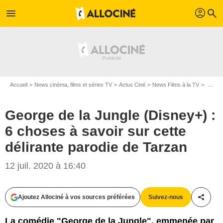
profil
menu
search
Accueil
News cinéma, films et séries TV
Actus Ciné
News Films à la TV
George de la Jungle (Disney+) : 6 choses à savoir sur cette délirante parodie de Tarzan
George de la Jungle (Disney+) :
6 choses à savoir sur cette
délirante parodie de Tarzan
Walt Disney Pictures
12 juil. 2020 à 16:40
Ajoutez Allociné à vos sources préférées
Suivez-nous
Partag
La comédie "George de la Jungle", emmenée par