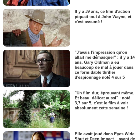
Il y a 39 ans, ce film d'action
piquait tout à John Wayne, et
c'est assumé !
"J'avais l'impression qu'on
allait me démasquer" : il y a 14
ans, Gary Oldman a eu
beaucoup de mal à jouer dans
ce formidable thriller
d'espionnage noté 4 sur 5
"Un film dur, éprouvant même.
Et beau, délicat aussi" : noté
3,7 sur 5, c'est le film à voir
absolument cette semaine !
Elle avait joué dans Eyes Wide
Shut et Deep Impact... avant de