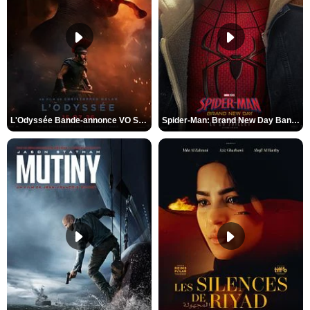
L'Odyssée Bande-annonce VO STFR
Spider-Man: Brand New Day Bande-annonce VO STFR