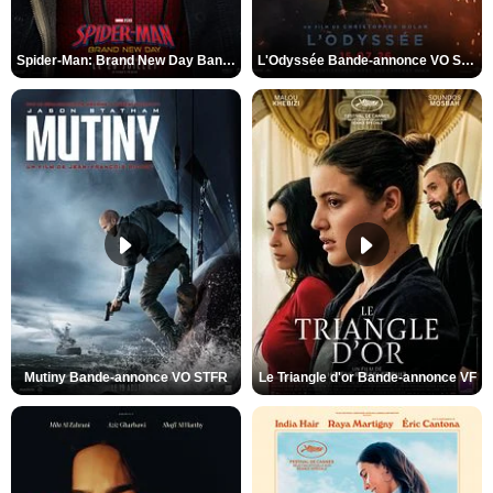
Spider-Man: Brand New Day Bande-annonce VO STFR
L'Odyssée Bande-annonce VO STFR
Mutiny Bande-annonce VO STFR
Le Triangle d'or Bande-annonce VF