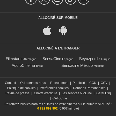
ALLOCINÉ SUR MOBILE
ALLOCINÉ À L'ÉTRANGER
Filmstarts
SensaCine
Beyazperde
Allemagne
Espagne
Turquie
AdoroCinema
Sensacine México
Brésil
Mexique
Contact
|
Qui sommes-nous
|
Recrutement
|
Publicité
|
CGU
|
CGV
|
Politique de cookies
|
Préférences cookies
|
Données Personnelles
|
Revue de presse
|
Charte d'écriture
|
Les services AlloCiné
|
Gérer Utiq
|
©AlloCiné
Retrouvez tous les horaires et infos de votre cinéma sur le numéro AlloCiné :
0 892 892 892
(0,90€/minute)