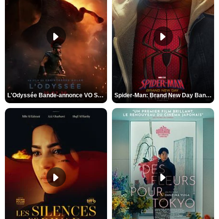
L'Odyssée Bande-annonce VO STFR
Spider-Man: Brand New Day Bande-annonce VO STFR