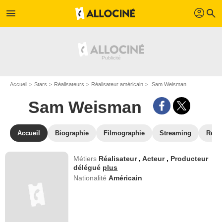
profil
menu
search
Accueil
Stars
Réalisateurs
Réalisateur américain
Sam Weisman
Sam Weisman
Accueil
Biographie
Filmographie
Streaming
Réco
Métiers
Réalisateur
,
Acteur
,
Producteur
délégué
plus
Nationalité
Américain