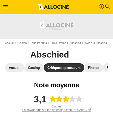
profil
menu
search
Accueil
Cinéma
Tous les films
Films Drame
Abschied
Avis sur Abschied
Abschied
Accueil
Casting
Critiques spectateurs
Photos
Film
Note moyenne
3,1
6 notes
En savoir plus sur les notes spectateurs d'AlloCiné