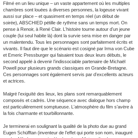
Filmé en un lieu unique – un vaste appartement où les multiples
chambres sont louées à diverses personnes, la logeuse vivant
aussi sur place – et quasiment en temps réel (un début de
soirée), ABSCHIED pétille de rythme sans un temps mort. On
pense à Renoir, à René Clair. L'histoire tourne autour d'un jeune
couple (lui seul habite là) dont la survie sera mise en danger par
un malentendu. Tous les personnages sont parfaitement écrits et
vivants. Il faut dire que le scénario est cosigné par Irma von Cube
et Emeric Pressburger qui faisaient tous deux leurs débuts, le
second appelé à devenir l'indissociable partenaire de Michaël
Powell pour plusieurs grands classiques en Grande-Bretagne.
Ces personnages sont également servis par d'excellents acteurs
et actrices.
Malgré l'exiguïté des lieux, les plans sont remarquablement
composés et cadrés. Une séquence avec dialogue hors champ
est particulièrement somptueuse. L'atmosphère du film s’avère à
la fois charmante et tourbillonnante.
Je terminerai en soulignant la qualité de la photo due au grand
Eugen Schüfftan (inventeur de l’effet qui porte son nom, inauguré