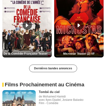
De la Comédie-Française Teaser (3) VF
Microstar Teaser (2) VF
Dernières bandes annonces
Films Prochainement au Cinéma
Tombé du ciel
de Mohamed Hamidi
avec Ilyes Djadel, Josiane Balasko
Film - Comédie