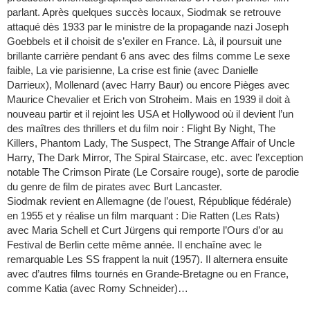
parlant. Après quelques succès locaux, Siodmak se retrouve
attaqué dès 1933 par le ministre de la propagande nazi Joseph
Goebbels et il choisit de s’exiler en France. Là, il poursuit une
brillante carrière pendant 6 ans avec des films comme Le sexe
faible, La vie parisienne, La crise est finie (avec Danielle
Darrieux), Mollenard (avec Harry Baur) ou encore Pièges avec
Maurice Chevalier et Erich von Stroheim. Mais en 1939 il doit à
nouveau partir et il rejoint les USA et Hollywood où il devient l’un
des maîtres des thrillers et du film noir : Flight By Night, The
Killers, Phantom Lady, The Suspect, The Strange Affair of Uncle
Harry, The Dark Mirror, The Spiral Staircase, etc. avec l’exception
notable The Crimson Pirate (Le Corsaire rouge), sorte de parodie
du genre de film de pirates avec Burt Lancaster.
Siodmak revient en Allemagne (de l’ouest, République fédérale)
en 1955 et y réalise un film marquant : Die Ratten (Les Rats)
avec Maria Schell et Curt Jürgens qui remporte l’Ours d’or au
Festival de Berlin cette même année. Il enchaîne avec le
remarquable Les SS frappent la nuit (1957). Il alternera ensuite
avec d’autres films tournés en Grande-Bretagne ou en France,
comme Katia (avec Romy Schneider)…