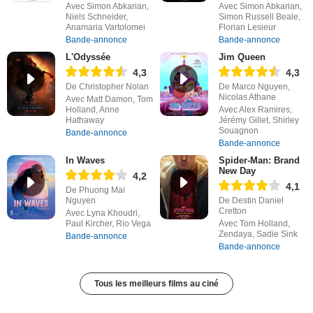
Avec Simon Abkarian,
Avec Simon Abkarian,
Niels Schneider,
Simon Russell Beale,
Anamaria Vartolomei
Florian Lesieur
Bande-annonce
Bande-annonce
L'Odyssée
Jim Queen
4,3
4,3
De Christopher Nolan
De Marco Nguyen,
Nicolas Athane
Avec Matt Damon, Tom
Holland, Anne
Avec Alex Ramires,
Hathaway
Jérémy Gillet, Shirley
Souagnon
Bande-annonce
Bande-annonce
In Waves
Spider-Man: Brand
New Day
4,2
4,1
De Phuong Mai
Nguyen
De Destin Daniel
Cretton
Avec Lyna Khoudri,
Paul Kircher, Rio Vega
Avec Tom Holland,
Zendaya, Sadie Sink
Bande-annonce
Bande-annonce
Tous les meilleurs films au ciné