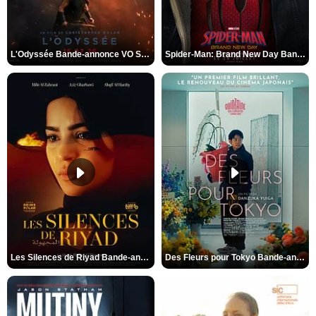
L'Odyssée Bande-annonce VO STFR
Spider-Man: Brand New Day Bande-annonce VO STFR
Les Silences de Riyad Bande-annonce VO STFR
Des Fleurs pour Tokyo Bande-annonce VO STFR