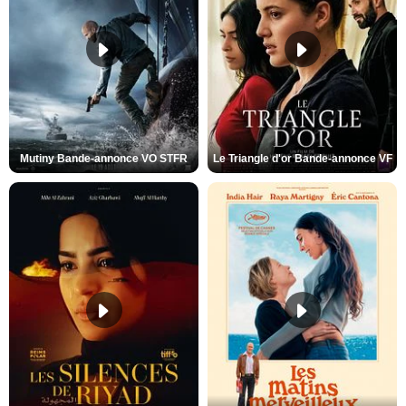
Mutiny Bande-annonce VO STFR
Le Triangle d'or Bande-annonce VF