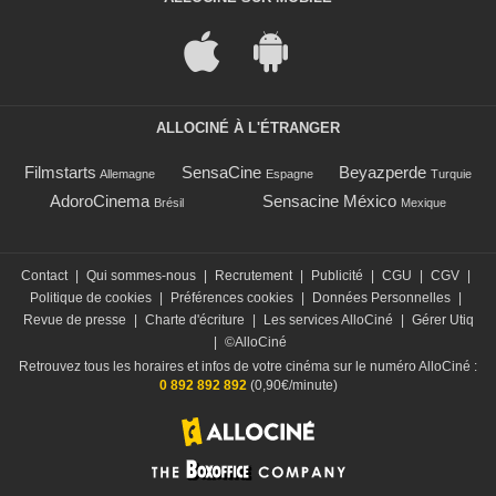
ALLOCINÉ À L'ÉTRANGER
Filmstarts
SensaCine
Beyazperde
Allemagne
Espagne
Turquie
AdoroCinema
Sensacine México
Brésil
Mexique
Contact
|
Qui sommes-nous
|
Recrutement
|
Publicité
|
CGU
|
CGV
|
Politique de cookies
|
Préférences cookies
|
Données Personnelles
|
Revue de presse
|
Charte d'écriture
|
Les services AlloCiné
|
Gérer Utiq
|
©AlloCiné
Retrouvez tous les horaires et infos de votre cinéma sur le numéro AlloCiné :
0 892 892 892
(0,90€/minute)