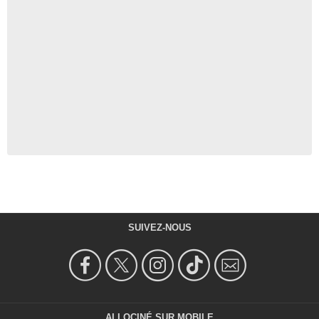
SUIVEZ-NOUS
ALLOCINÉ SUR MOBILE