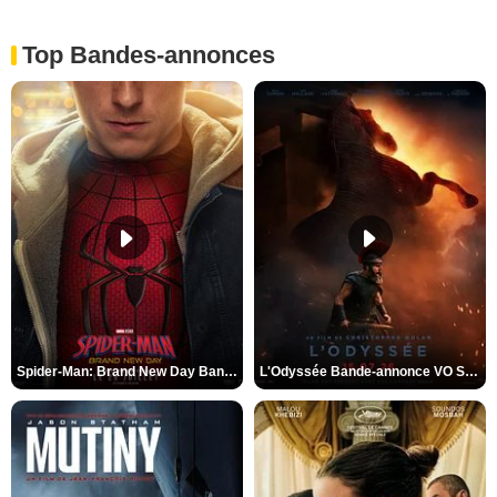
Top Bandes-annonces
Spider-Man: Brand New Day Bande-annonce VO STFR
L'Odyssée Bande-annonce VO STFR