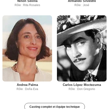
Ninon Sevilla
Armando Silvestre
Rôle : Rita Rosales
Rôle : José
Andrea Palma
Carlos López Moctezuma
Rôle : Doña Eva
Rôle : Don Gregorio
Casting complet et équipe technique