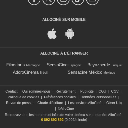
ALLOCINÉ SUR MOBILE
ALLOCINÉ À L'ÉTRANGER
Filmstarts
SensaCine
Beyazperde
Allemagne
Espagne
Turquie
AdoroCinema
Sensacine México
Brésil
Mexique
Contact
|
Qui sommes-nous
|
Recrutement
|
Publicité
|
CGU
|
CGV
|
Politique de cookies
|
Préférences cookies
|
Données Personnelles
|
Revue de presse
|
Charte d'écriture
|
Les services AlloCiné
|
Gérer Utiq
|
©AlloCiné
Retrouvez tous les horaires et infos de votre cinéma sur le numéro AlloCiné :
0 892 892 892
(0,90€/minute)