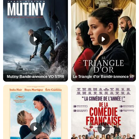
Mutiny Bande-annonce VO STFR
Le Triangle d'or Bande-annonce VF