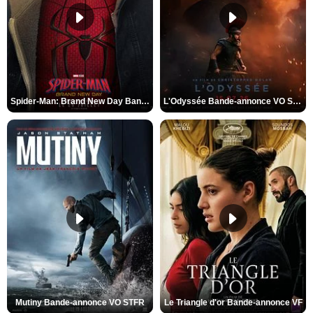
Spider-Man: Brand New Day Bande-annonce VO STFR
L'Odyssée Bande-annonce VO STFR
Mutiny Bande-annonce VO STFR
Le Triangle d'or Bande-annonce VF