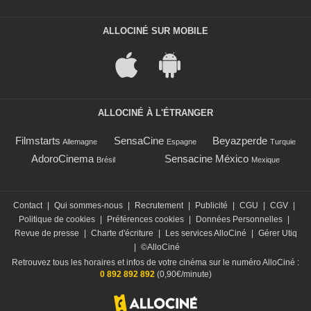
ALLOCINÉ SUR MOBILE
ALLOCINÉ À L'ÉTRANGER
Filmstarts
SensaCine
Beyazperde
Allemagne
Espagne
Turquie
AdoroCinema
Sensacine México
Brésil
Mexique
Contact
|
Qui sommes-nous
|
Recrutement
|
Publicité
|
CGU
|
CGV
|
Politique de cookies
|
Préférences cookies
|
Données Personnelles
|
Revue de presse
|
Charte d'écriture
|
Les services AlloCiné
|
Gérer Utiq
|
©AlloCiné
Retrouvez tous les horaires et infos de votre cinéma sur le numéro AlloCiné :
0 892 892 892
(0,90€/minute)