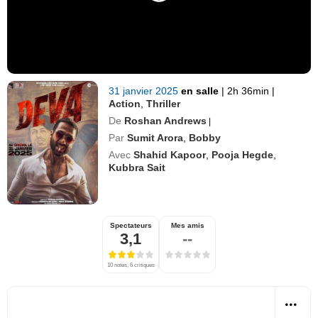
31 janvier 2025
en salle
|
2h 36min
|
Action
,
Thriller
De
Roshan Andrews
|
Par
Sumit Arora
,
Bobby
Avec
Shahid Kapoor
,
Pooja Hegde
,
Kubbra Sait
Spectateurs
Mes amis
3,1
--
10 notes, 6 critiques