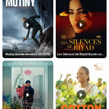
Mutiny Bande-annonce VO STFR
Les Silences de Riyad Bande-annonce VO STFR