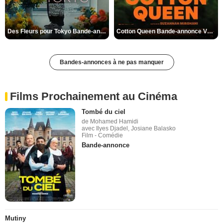
Des Fleurs pour Tokyo Bande-annonce VO STFR
Cotton Queen Bande-annonce VO STFR
Bandes-annonces à ne pas manquer
Films Prochainement au Cinéma
Tombé du ciel
de Mohamed Hamidi
avec Ilyes Djadel, Josiane Balasko
Film - Comédie
Bande-annonce
Mutiny