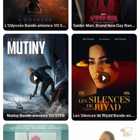
L'Odyssée Bande-annonce VO STFR
Spider-Man: Brand New Day Bande-annonce VO STFR
Mutiny Bande-annonce VO STFR
Les Silences de Riyad Bande-annonce VO STFR