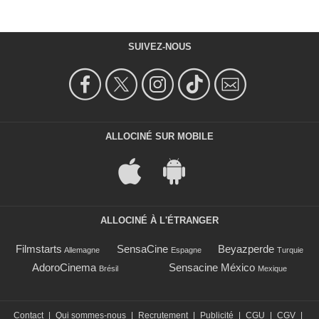
SUIVEZ-NOUS
ALLOCINÉ SUR MOBILE
ALLOCINÉ À L'ÉTRANGER
Filmstarts
SensaCine
Beyazperde
Allemagne
Espagne
Turquie
AdoroCinema
Sensacine México
Brésil
Mexique
Contact
|
Qui sommes-nous
|
Recrutement
|
Publicité
|
CGU
|
CGV
|