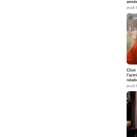
année
jeudi 
Clint
l'act
relat
jeudi 