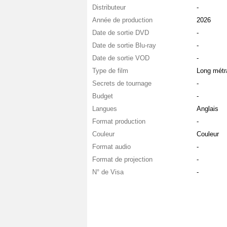
Distributeur
-
Année de production
2026
Date de sortie DVD
-
Date de sortie Blu-ray
-
Date de sortie VOD
-
Type de film
Long métr
Secrets de tournage
-
Budget
-
Langues
Anglais
Format production
-
Couleur
Couleur
Format audio
-
Format de projection
-
N° de Visa
-