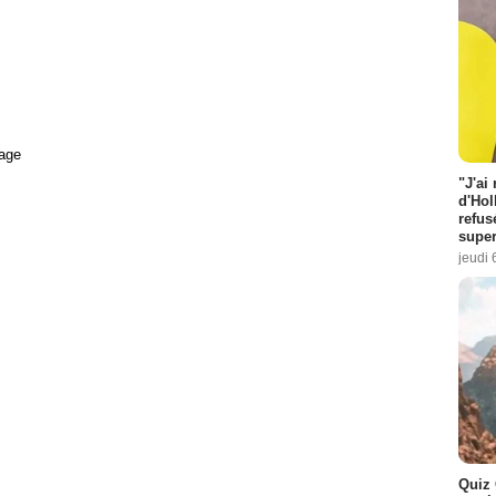
age
"J'ai
d'Hol
refus
super
jeudi 
Quiz 