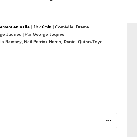
nement
en salle
|
1h 46min
|
Comédie
,
Drame
ge Jaques
Par
George Jaques
|
lla Ramsey
,
Neil Patrick Harris
,
Daniel Quinn-Toye