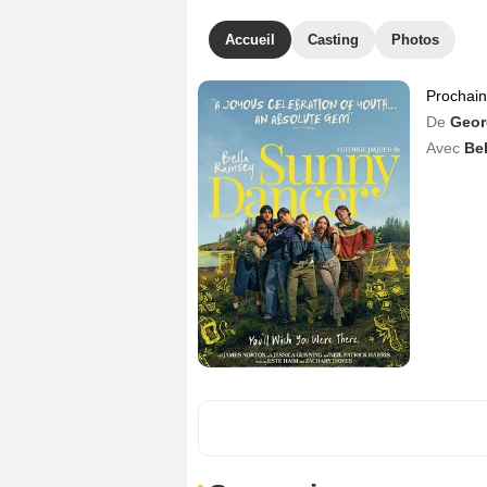
Accueil
Casting
Photos
Prochai
De
Geor
Avec
Be