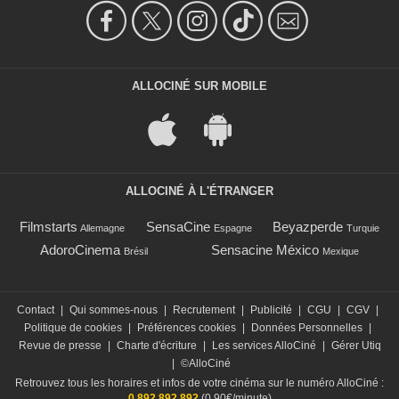
ALLOCINÉ SUR MOBILE
ALLOCINÉ À L'ÉTRANGER
Filmstarts
SensaCine
Beyazperde
Allemagne
Espagne
Turquie
AdoroCinema
Sensacine México
Brésil
Mexique
Contact
|
Qui sommes-nous
|
Recrutement
|
Publicité
|
CGU
|
CGV
|
Politique de cookies
|
Préférences cookies
|
Données Personnelles
|
Revue de presse
|
Charte d'écriture
|
Les services AlloCiné
|
Gérer Utiq
|
©AlloCiné
Retrouvez tous les horaires et infos de votre cinéma sur le numéro AlloCiné :
0 892 892 892
(0,90€/minute)