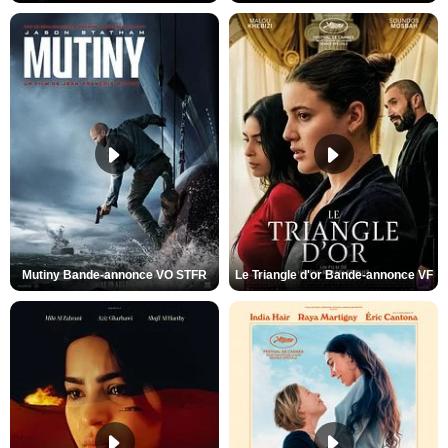
Mutiny Bande-annonce VO STFR
Le Triangle d'or Bande-annonce VF