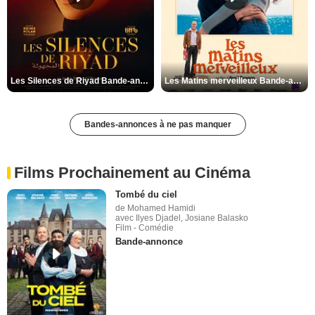
Les Silences de Riyad Bande-annonce VO STFR
Les Matins merveilleux Bande-annonce VF
Bandes-annonces à ne pas manquer
Films Prochainement au Cinéma
Tombé du ciel
de Mohamed Hamidi
avec Ilyes Djadel, Josiane Balasko
Film - Comédie
Bande-annonce