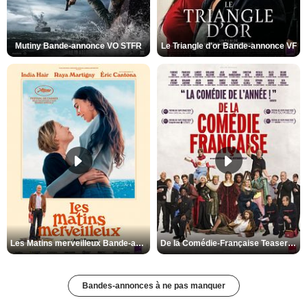
Mutiny Bande-annonce VO STFR
Le Triangle d'or Bande-annonce VF
Les Matins merveilleux Bande-annonce VF
De la Comédie-Française Teaser VF
Bandes-annonces à ne pas manquer