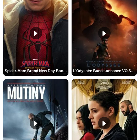
Spider-Man: Brand New Day Bande-annonce VO STFR
L'Odyssée Bande-annonce VO STFR