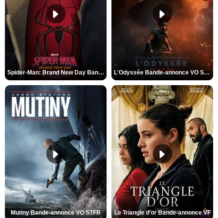
Spider-Man: Brand New Day Bande-annonce VO STFR
L'Odyssée Bande-annonce VO STFR
Mutiny Bande-annonce VO STFR
Le Triangle d'or Bande-annonce VF