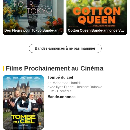
Des Fleurs pour Tokyo Bande-annonce VO STFR
Cotton Queen Bande-annonce VO STFR
Bandes-annonces à ne pas manquer
Films Prochainement au Cinéma
Tombé du ciel
de Mohamed Hamidi
avec Ilyes Djadel, Josiane Balasko
Film - Comédie
Bande-annonce