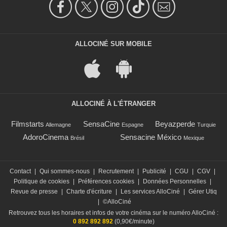
ALLOCINÉ SUR MOBILE
ALLOCINÉ À L'ÉTRANGER
Filmstarts
SensaCine
Beyazperde
Allemagne
Espagne
Turquie
AdoroCinema
Sensacine México
Brésil
Mexique
Contact
|
Qui sommes-nous
|
Recrutement
|
Publicité
|
CGU
|
CGV
|
Politique de cookies
|
Préférences cookies
|
Données Personnelles
|
Revue de presse
|
Charte d'écriture
|
Les services AlloCiné
|
Gérer Utiq
|
©AlloCiné
Retrouvez tous les horaires et infos de votre cinéma sur le numéro AlloCiné :
0 892 892 892
(0,90€/minute)