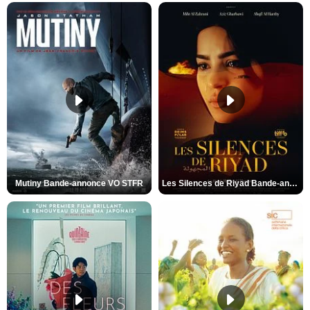
Mutiny Bande-annonce VO STFR
Les Silences de Riyad Bande-annonce VO STFR