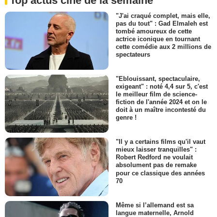
Top actus ciné de la semaine
"J'ai craqué complet, mais elle,
pas du tout" : Gad Elmaleh est
tombé amoureux de cette
actrice iconique en tournant
cette comédie aux 2 millions de
spectateurs
"Eblouissant, spectaculaire,
exigeant" : noté 4,4 sur 5, c'est
le meilleur film de science-
fiction de l'année 2024 et on le
doit à un maître incontesté du
genre !
"Il y a certains films qu'il vaut
mieux laisser tranquilles" :
Robert Redford ne voulait
absolument pas de remake
pour ce classique des années
70
Même si l’allemand est sa
langue maternelle, Arnold