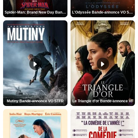
Spider-Man: Brand New Day Bande-annonce VO STFR
L'Odyssée Bande-annonce VO STFR
Mutiny Bande-annonce VO STFR
Le Triangle d'or Bande-annonce VF