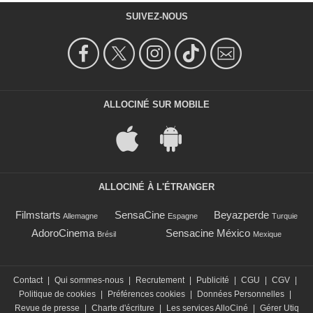
SUIVEZ-NOUS
ALLOCINÉ SUR MOBILE
ALLOCINÉ À L'ÉTRANGER
Filmstarts
SensaCine
Beyazperde
Allemagne
Espagne
Turquie
AdoroCinema
Sensacine México
Brésil
Mexique
Contact
|
Qui sommes-nous
|
Recrutement
|
Publicité
|
CGU
|
CGV
|
Politique de cookies
|
Préférences cookies
|
Données Personnelles
|
Revue de presse
|
Charte d'écriture
|
Les services AlloCiné
|
Gérer Utiq