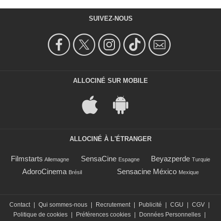
SUIVEZ-NOUS
ALLOCINÉ SUR MOBILE
ALLOCINÉ À L'ÉTRANGER
Filmstarts
SensaCine
Beyazperde
Allemagne
Espagne
Turquie
AdoroCinema
Sensacine México
Brésil
Mexique
Contact
|
Qui sommes-nous
|
Recrutement
|
Publicité
|
CGU
|
CGV
|
Politique de cookies
|
Préférences cookies
|
Données Personnelles
|