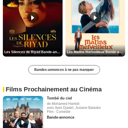
Les Silences de Riyad Bande-annonce VO STFR
Les Matins merveilleux Bande-annonce VF
Bandes-annonces à ne pas manquer
Films Prochainement au Cinéma
Tombé du ciel
de Mohamed Hamidi
avec Ilyes Djadel, Josiane Balasko
Film - Comédie
Bande-annonce