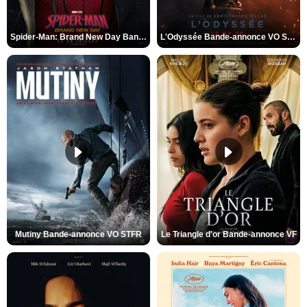
Spider-Man: Brand New Day Bande-annonce VO STFR
L'Odyssée Bande-annonce VO STFR
Mutiny Bande-annonce VO STFR
Le Triangle d'or Bande-annonce VF