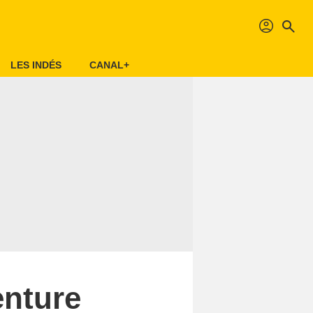
profil
search
LES INDÉS
CANAL+
enture