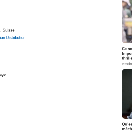
e
,
Suisse
an Distribution
Ce so
Impos
thrill
vendr
age
Qu’es
méch