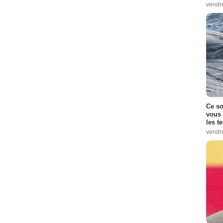
vendr
Ce so
vous 
les t
vendr