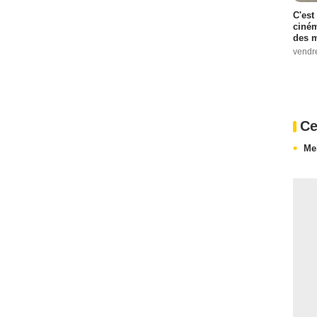
C'est
ciném
des m
vendr
Ce
Me