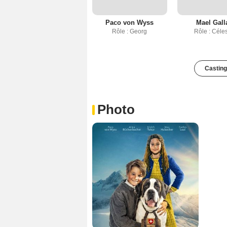
Paco von Wyss
Mael Galla
Rôle : Georg
Rôle : Céles
Casting
Photo