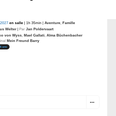
 2027
en salle
|
1h 35min
|
Aventure
,
Famille
us Welter
Par
Jan Poldervaart
|
co von Wyss
,
Mael Gallati
,
Alma Büchenbacher
ginal
Mein Freund Barry
6 ans