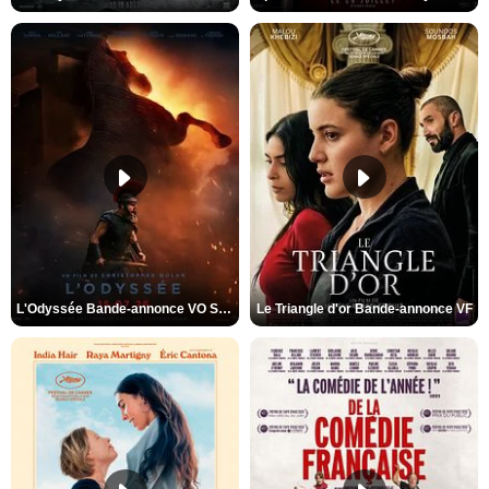
L'Odyssée Bande-annonce VO STFR
Le Triangle d'or Bande-annonce VF