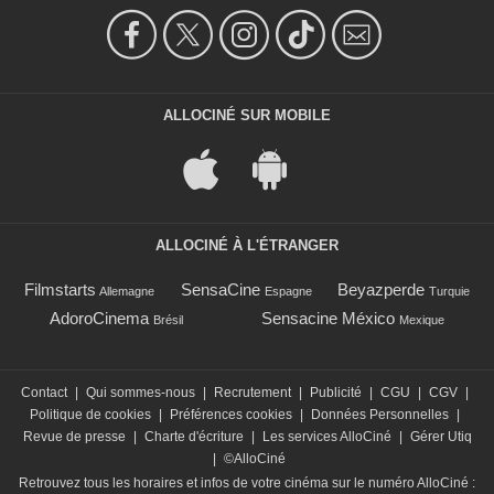
ALLOCINÉ SUR MOBILE
ALLOCINÉ À L'ÉTRANGER
Filmstarts
SensaCine
Beyazperde
Allemagne
Espagne
Turquie
AdoroCinema
Sensacine México
Brésil
Mexique
Contact
|
Qui sommes-nous
|
Recrutement
|
Publicité
|
CGU
|
CGV
|
Politique de cookies
|
Préférences cookies
|
Données Personnelles
|
Revue de presse
|
Charte d'écriture
|
Les services AlloCiné
|
Gérer Utiq
|
©AlloCiné
Retrouvez tous les horaires et infos de votre cinéma sur le numéro AlloCiné :