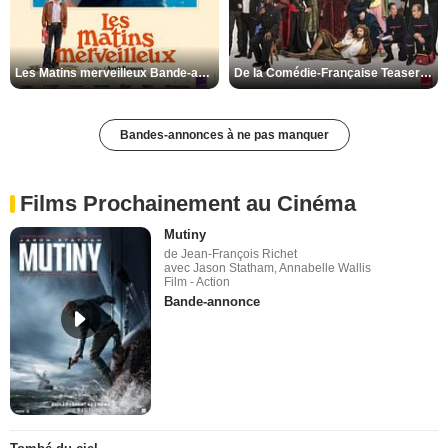
Les Matins merveilleux Bande-annonce VF
De la Comédie-Française Teaser VF
Bandes-annonces à ne pas manquer
Films Prochainement au Cinéma
Mutiny
de Jean-François Richet
avec Jason Statham, Annabelle Wallis
Film - Action
Bande-annonce