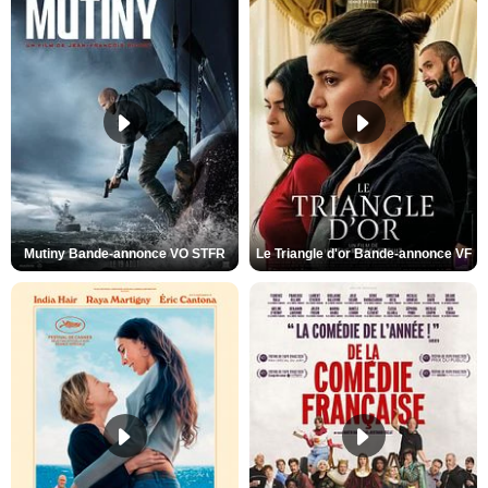
Mutiny Bande-annonce VO STFR
Le Triangle d'or Bande-annonce VF