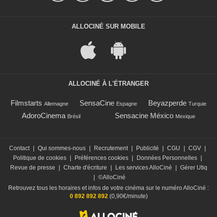
ALLOCINÉ SUR MOBILE
ALLOCINÉ À L'ÉTRANGER
Filmstarts
SensaCine
Beyazperde
Allemagne
Espagne
Turquie
AdoroCinema
Sensacine México
Brésil
Mexique
Contact
|
Qui sommes-nous
|
Recrutement
|
Publicité
|
CGU
|
CGV
|
Politique de cookies
|
Préférences cookies
|
Données Personnelles
|
Revue de presse
|
Charte d'écriture
|
Les services AlloCiné
|
Gérer Utiq
|
©AlloCiné
Retrouvez tous les horaires et infos de votre cinéma sur le numéro AlloCiné :
0 892 892 892
(0,90€/minute)