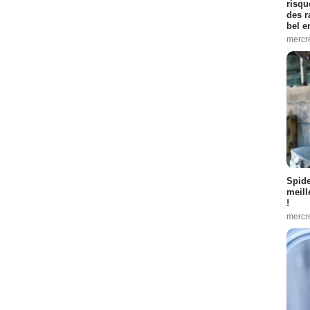
risqu
des r
bel 
mercr
Spid
meill
!
mercr