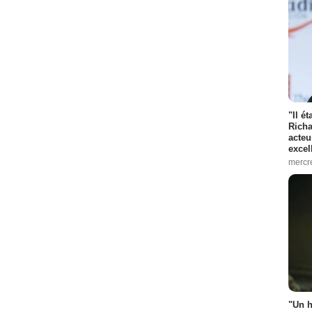
"Il é
Richa
acteu
excel
mercr
"Un h