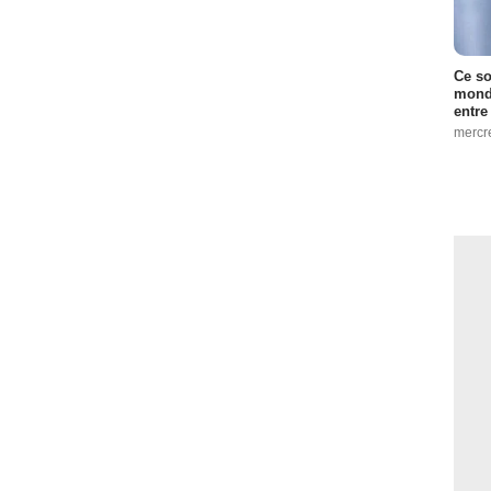
Ce so
monde
entre
mercr