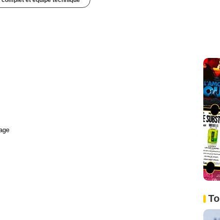
 complet et équipe technique
age
To