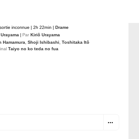
sortie inconnue
|
2h 22min
|
Drame
ô Urayama
Par
Kiriô Urayama
|
n Hamamura
,
Shoji Ishibashi
,
Toshitaka Itô
ginal
Taiyo no ko teda no fua