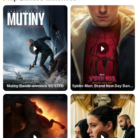
Mutiny Bande-annonce VO STFR
Spider-Man: Brand New Day Bande-annonce VO STFR