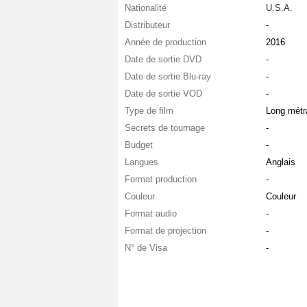
Nationalité
U.S.A.
Distributeur
-
Année de production
2016
Date de sortie DVD
-
Date de sortie Blu-ray
-
Date de sortie VOD
-
Type de film
Long métr
Secrets de tournage
-
Budget
-
Langues
Anglais
Format production
-
Couleur
Couleur
Format audio
-
Format de projection
-
N° de Visa
-