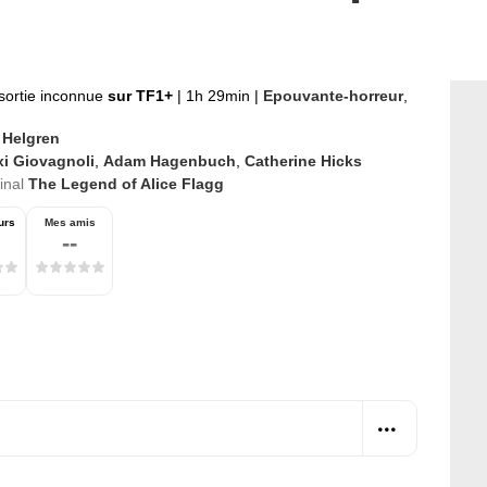
sortie inconnue
sur TF1+
|
1h 29min
|
Epouvante-horreur
,
 Helgren
xi Giovagnoli
,
Adam Hagenbuch
,
Catherine Hicks
ginal
The Legend of Alice Flagg
urs
Mes amis
--