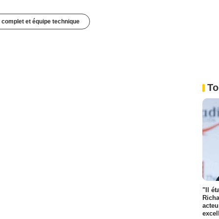
 complet et équipe technique
To
"Il é
Richa
acteu
excel