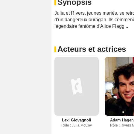
Synopsis
Julia et Rivers, jeunes mariés, se ret
d'un dangereux ouragan. Ils commence
légendaire fantôme d'Alice Flagg...
Acteurs et actrices
Lexi Giovagnoli
Adam Hagen
Rôle : Julia McCoy
Rôle : Rivers