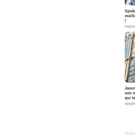
Spid
meill
!
mercr
Jason
son n
qui le
vendre