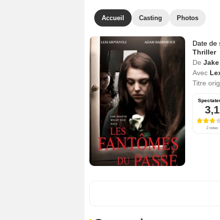
Accueil
Casting
Photos
Date de 
Thriller
De
Jake
Avec
Le
Titre ori
Spectate
3,1
2 notes