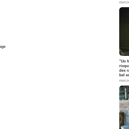
mercr
age
"Un h
risqu
des r
bel 
mercr