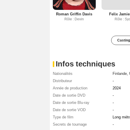
Roman Griffin Davis
Felix Jami
Rôle : Devin
Rôle : Sy
Casting
Infos techniques
Nationalités
Finlande
,
Distributeur
-
Année de production
2024
Date de sortie DVD
-
Date de sortie Blu-ray
-
Date de sortie VOD
-
Type de film
Long métr
Secrets de tournage
-