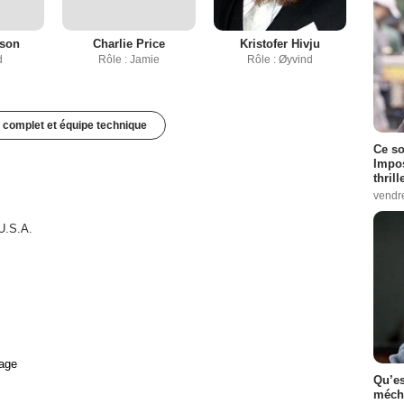
eson
Charlie Price
Kristofer Hivju
d
Rôle : Jamie
Rôle : Øyvind
 complet et équipe technique
Ce so
Impos
thrill
vendr
U.S.A.
age
Qu’es
méch