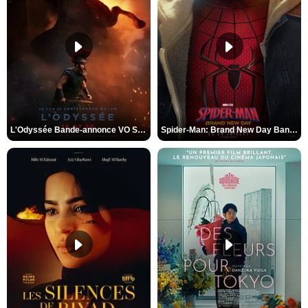
L'Odyssée Bande-annonce VO STFR
Spider-Man: Brand New Day Bande-annonce VO STFR