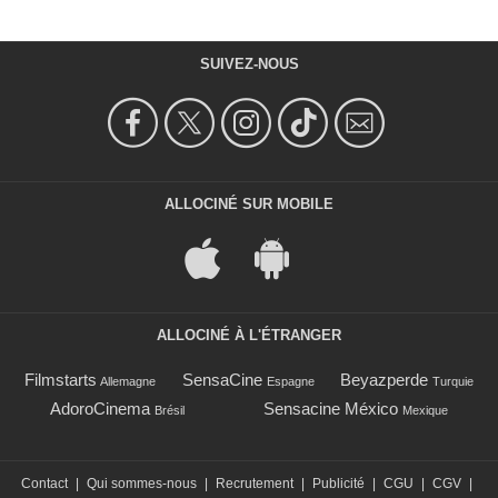
SUIVEZ-NOUS
ALLOCINÉ SUR MOBILE
ALLOCINÉ À L'ÉTRANGER
Filmstarts
SensaCine
Beyazperde
Allemagne
Espagne
Turquie
AdoroCinema
Sensacine México
Brésil
Mexique
Contact
|
Qui sommes-nous
|
Recrutement
|
Publicité
|
CGU
|
CGV
|