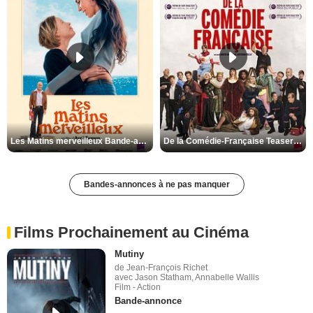
Les Matins merveilleux Bande-annonce VF
De la Comédie-Française Teaser VF
Bandes-annonces à ne pas manquer
Films Prochainement au Cinéma
Mutiny
de Jean-François Richet
avec Jason Statham, Annabelle Wallis
Film - Action
Bande-annonce