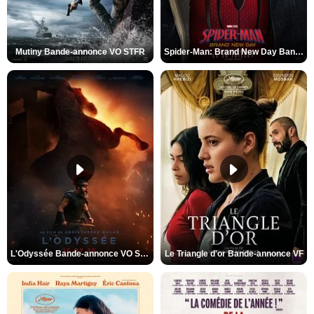
Mutiny Bande-annonce VO STFR
Spider-Man: Brand New Day Bande-annonce VO STFR
L'Odyssée Bande-annonce VO STFR
Le Triangle d'or Bande-annonce VF