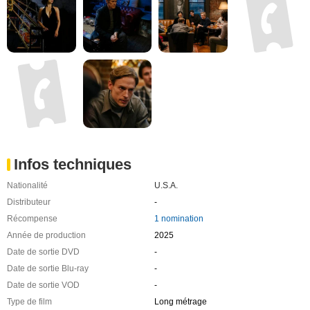
Infos techniques
Nationalité
U.S.A.
Distributeur
-
Récompense
1 nomination
Année de production
2025
Date de sortie DVD
-
Date de sortie Blu-ray
-
Date de sortie VOD
-
Type de film
Long métrage