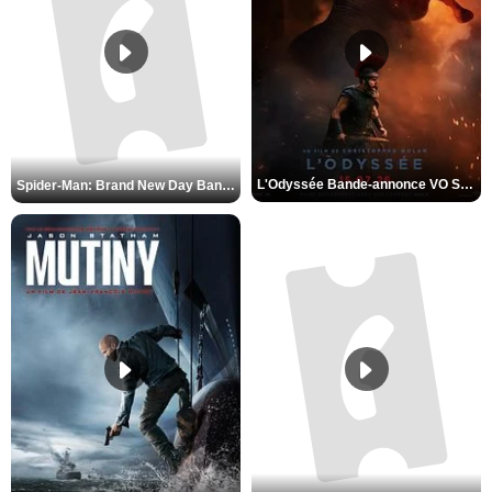
L'Odyssée Bande-annonce VO STFR
Spider-Man: Brand New Day Bande-annonce VO STFR