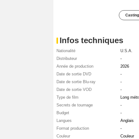
Casting
Infos techniques
Nationalité
U.S.A.
Distributeur
-
Année de production
2026
Date de sortie DVD
-
Date de sortie Blu-ray
-
Date de sortie VOD
-
Type de film
Long métr
Secrets de tournage
-
Budget
-
Langues
Anglais
Format production
-
Couleur
Couleur