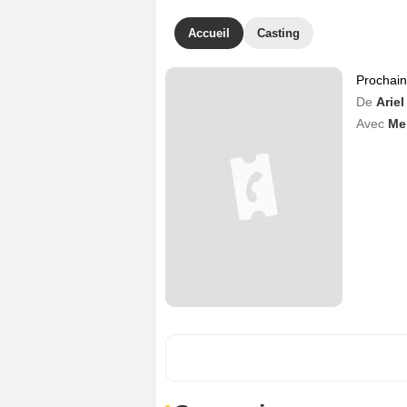
Accueil
Casting
Prochai
De
Arie
Avec
Mel