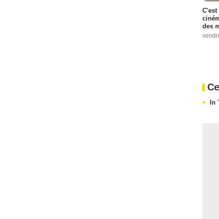
C'est
ciném
des m
vendr
Ce
In