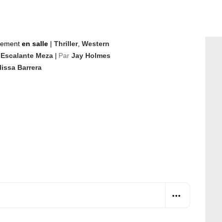
nement
en salle
|
Thriller
,
Western
l Escalante Meza
Par
Jay Holmes
|
issa Barrera