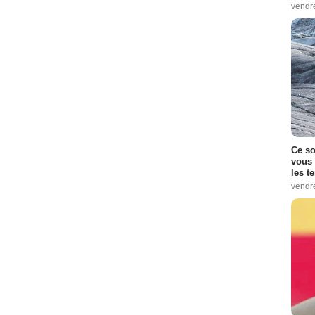
vendr
Ce so
vous 
les t
vendr