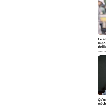
Ce so
Impos
thrill
vendr
Qu’es
méch