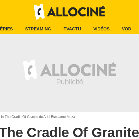
ÉRIES
STREAMING
TVACTU
VIDÉOS
VOD
In The Cradle Of Granite de Ariel Escalante Meza
 The Cradle Of Granite