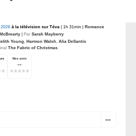
r 2026
à la télévision sur Téva
|
1h 31min
|
Romance
McBrearty
Par
Sarah Mayberry
|
relith Young
,
Harmon Walsh
,
Alia DeSantis
ginal
The Fabric of Christmas
urs
Mes amis
--