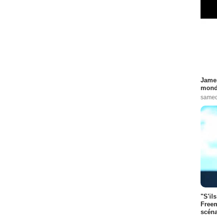
James
monde
samed
"S'il
Freem
scéna