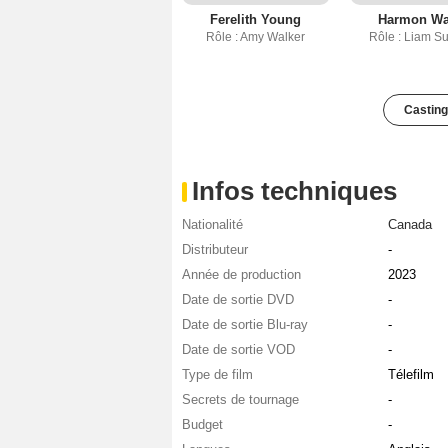
Ferelith Young
Harmon Wa
Rôle : Amy Walker
Rôle : Liam Su
Casting
Infos techniques
Nationalité
Canada
Distributeur
-
Année de production
2023
Date de sortie DVD
-
Date de sortie Blu-ray
-
Date de sortie VOD
-
Type de film
Télefilm
Secrets de tournage
-
Budget
-