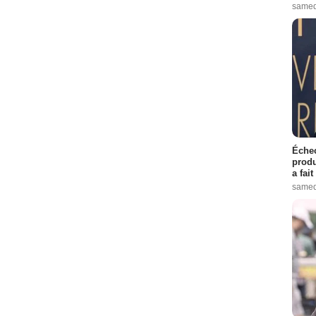
samed
Échec
produ
a fai
samed