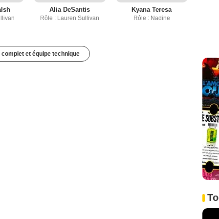
lsh
Alia DeSantis
Kyana Teresa
llivan
Rôle : Lauren Sullivan
Rôle : Nadine
 complet et équipe technique
To