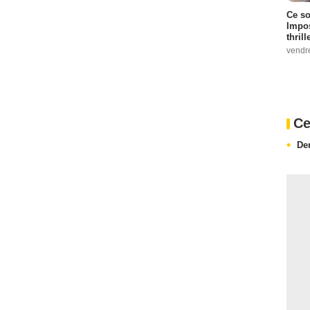
Ce so
Impos
thrill
vendr
Ce
De