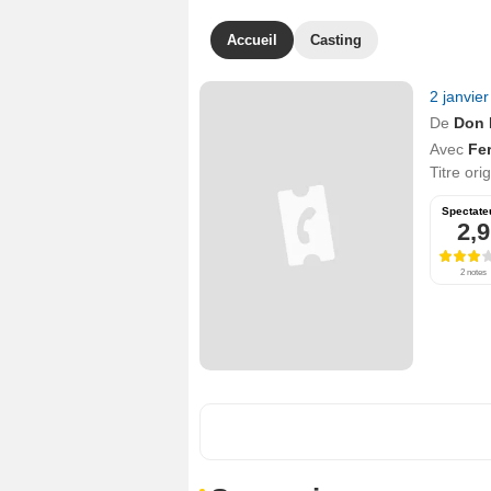
Accueil
Casting
2 janvie
De
Don 
Avec
Fe
Titre ori
Spectate
2,9
2 notes