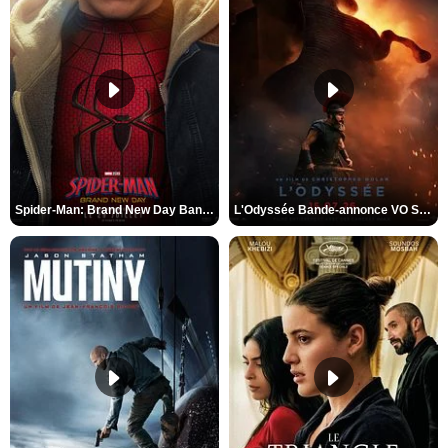
Spider-Man: Brand New Day Bande-annonce VO STFR
L'Odyssée Bande-annonce VO STFR