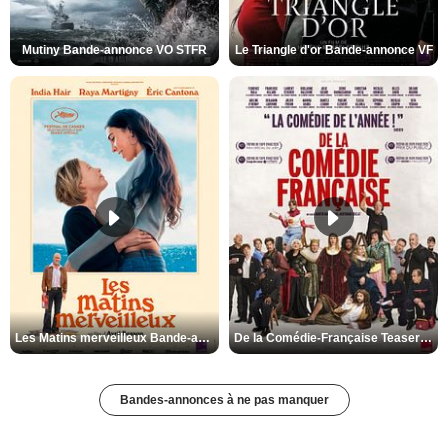
Mutiny Bande-annonce VO STFR
Le Triangle d'or Bande-annonce VF
Les Matins merveilleux Bande-annonce VF
De la Comédie-Française Teaser VF
Bandes-annonces à ne pas manquer