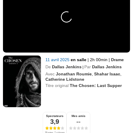
11 avril 2025
en salle
|
2h 00min
|
Drame
De
Dallas Jenkins
Par
Dallas Jenkins
|
Avec
Jonathan Roumie
,
Shahar Isaac
,
Catherine Lidstone
Titre original
The Chosen: Last Supper
Spectateurs
Mes amis
3,9
--
39 notes, 7 critiques