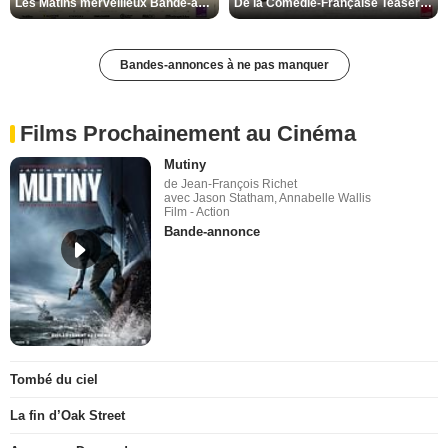
Les Matins merveilleux Bande-annonce VF
De la Comédie-Française Teaser VF
Bandes-annonces à ne pas manquer
Films Prochainement au Cinéma
Mutiny
de Jean-François Richet
avec Jason Statham, Annabelle Wallis
Film - Action
Bande-annonce
Tombé du ciel
La fin d’Oak Street