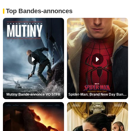
Top Bandes-annonces
Mutiny Bande-annonce VO STFR
Spider-Man: Brand New Day Bande-annonce VO STFR