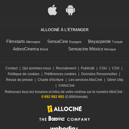
ALLOCINÉ À L'ÉTRANGER
Filmstarts
SensaCine
Beyazperde
Allemagne
Espagne
Turquie
AdoroCinema
Sensacine México
Brésil
Mexique
Contact
|
Qui sommes-nous
|
Recrutement
|
Publicité
|
CGU
|
CGV
|
Politique de cookies
|
Préférences cookies
|
Données Personnelles
|
Revue de presse
|
Charte d'écriture
|
Les services AlloCiné
|
Gérer Utiq
|
©AlloCiné
Retrouvez tous les horaires et infos de votre cinéma sur le numéro AlloCiné :
0 892 892 892
(0,90€/minute)