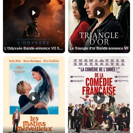
L'Odyssée Bande-annonce VO STFR
Le Triangle d'or Bande-annonce VF