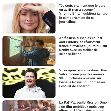
"Je crois vraiment que le gars
en avait rien à secouer" :
Virginie Efira n'oubliera jamais
le comportement de ce
journaliste !
Après Insaisissables et Fast
and Furious, ce réalisateur
français revient aujourd'hui sur
Netflix avec un thriller de
science-fiction !
Virée après son rôle dans Blue
Velvet, icône pop des années
90... : 5 choses à savoir sur
Isabella Rossellini, primée au
Festival de Locarno
La Pat' Patrouille Mission Dino
: un film ambitieux mais trop
effrayant ? L'avis des parents