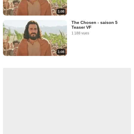
1:08
The Chosen - saison 5
Teaser VF
1 188 vues
1:08