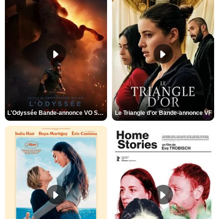
L'Odyssée Bande-annonce VO STFR
Le Triangle d'or Bande-annonce VF