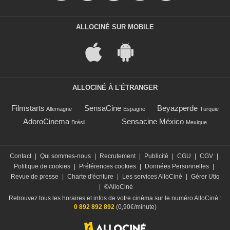
ALLOCINÉ SUR MOBILE
ALLOCINÉ À L'ÉTRANGER
Filmstarts
SensaCine
Beyazperde
Allemagne
Espagne
Turquie
AdoroCinema
Sensacine México
Brésil
Mexique
Contact
|
Qui sommes-nous
|
Recrutement
|
Publicité
|
CGU
|
CGV
|
Politique de cookies
|
Préférences cookies
|
Données Personnelles
|
Revue de presse
|
Charte d'écriture
|
Les services AlloCiné
|
Gérer Utiq
|
©AlloCiné
Retrouvez tous les horaires et infos de votre cinéma sur le numéro AlloCiné :
0 892 892 892
(0,90€/minute)