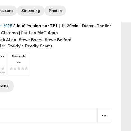
tateurs
Streaming
Photos
er 2025
à la télévision sur TF1
|
1h 30min
|
Drame
,
Thriller
 Cisterna
Par
Leo McGuigan
|
ah Allen
,
Steve Byers
,
Steve Belford
ginal
Daddy's Deadly Secret
urs
Mes amis
--
iques
MING