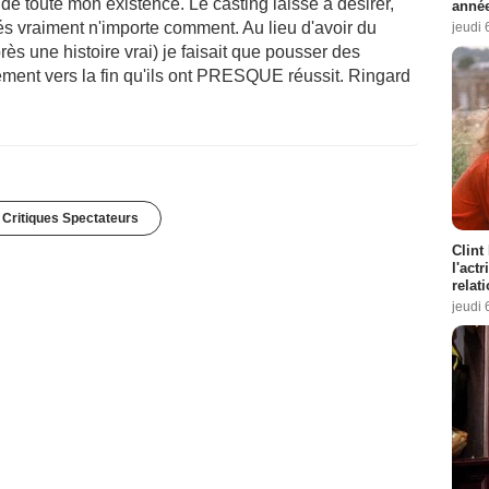
ue de toute mon existence. Le casting laisse à désirer,
année
cés vraiment n'importe comment. Au lieu d'avoir du
jeudi 
s une histoire vrai) je faisait que pousser des
ement vers la fin qu'ils ont PRESQUE réussit. Ringard
 Critiques Spectateurs
Clint
l'act
relat
jeudi 