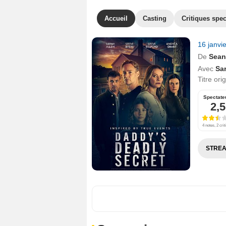
Accueil
Casting
Critiques spec
16 janvi
De
Sean
Avec
Sar
Titre ori
Spectate
2,5
4 notes, 2 crit
STREA