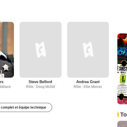
rs
Steve Belford
Andrea Grant
Wallace
Rôle : Doug McGill
Rôle : Ellie Mercer
 complet et équipe technique
To