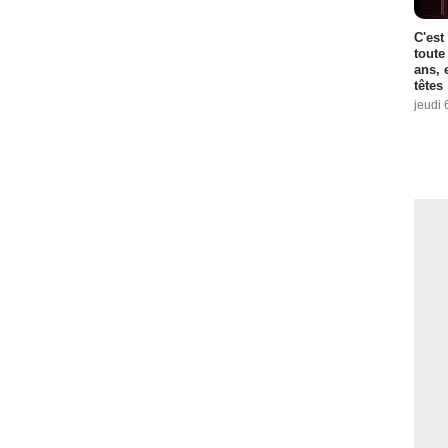
C'est
toute
ans, 
têtes
jeudi 