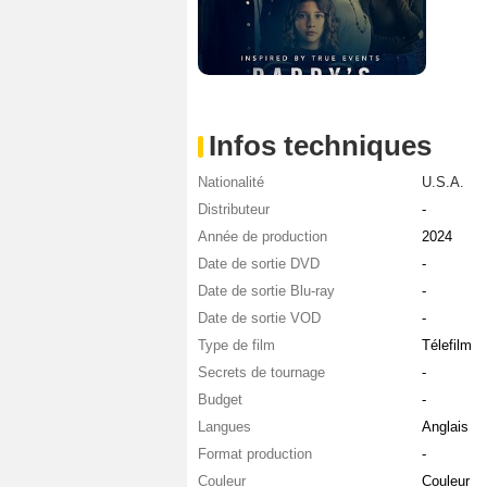
Infos techniques
Nationalité
U.S.A.
Distributeur
-
Année de production
2024
Date de sortie DVD
-
Date de sortie Blu-ray
-
Date de sortie VOD
-
Type de film
Télefilm
Secrets de tournage
-
Budget
-
Langues
Anglais
Format production
-
Couleur
Couleur