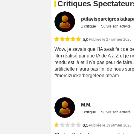
Critiques Spectateur
ptitavisparcigroskakap
1 critique
Suivre son activité
5,0
Publiée le 27 janvier 2025
Wow, je savais que l'IA avait fait de b
film réalisé par une IA de A à Z et je
rendu est là et il n'a pas peur de faire
artificielle n'aura pas fini de nous sur
#mercizuckerbergeleonlateam
M.M.
1 critique
Suivre son activité
0,5
Publiée le 19 janvier 2025