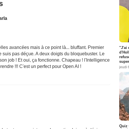
s
arla
elles avancées mais à ce point là... bluffant. Premier
"J'ai
d'Hol
 ne suis pas déçue. A deux doigts du bloquebuster. Le
refus
 son job ! Et oui, ça fonctionne. Chapeau ! l'Intelligence
super
prendre !!! C'est un perfect pour Open AI !
jeudi 
Quiz 