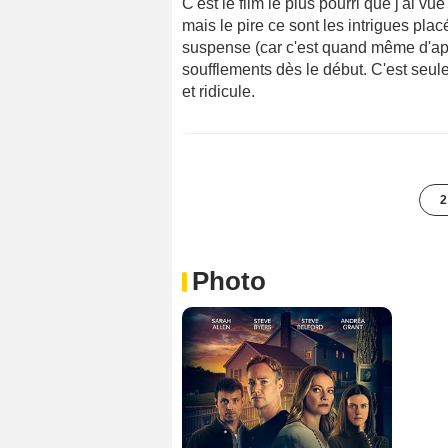
C'est le film le plus pourri que j'ai v
mais le pire ce sont les intrigues pla
suspense (car c'est quand même d'aprè
soufflements dès le début. C'est seul
et ridicule.
2
Photo