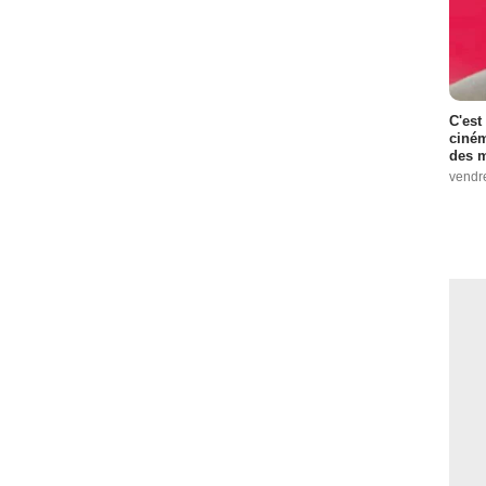
C'est
ciném
des m
vendr