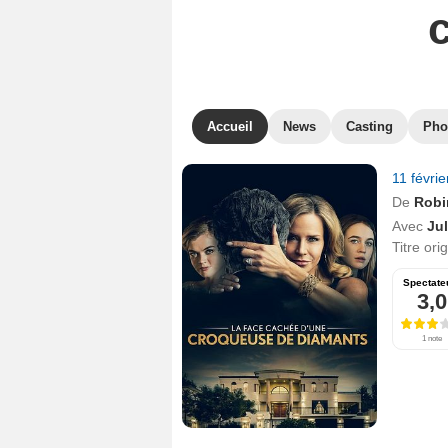
Accueil
News
Casting
Pho
11 févri
De
Robi
Avec
Ju
Titre ori
Spectate
3,0
1 note