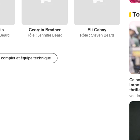
To
is
Georgia Bradner
Eli Gabay
 Beard
Rôle : Jennifer Beard
Rôle : Steven Beard
 complet et équipe technique
Ce so
Impos
thrill
vendr