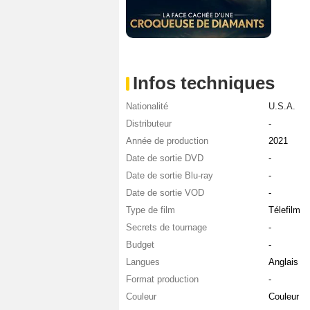
Infos techniques
Nationalité
U.S.A.
Distributeur
-
Année de production
2021
Date de sortie DVD
-
Date de sortie Blu-ray
-
Date de sortie VOD
-
Type de film
Télefilm
Secrets de tournage
-
Budget
-
Langues
Anglais
Format production
-
Couleur
Couleur