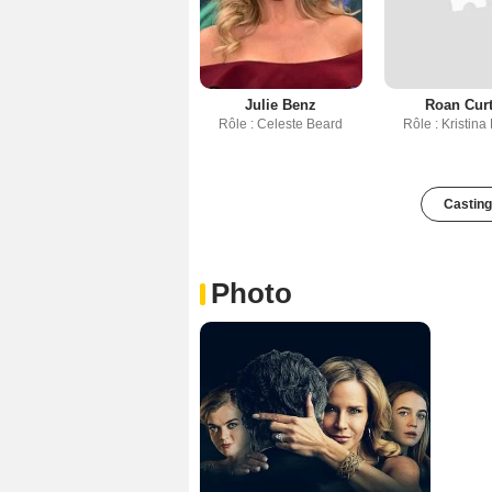
Julie Benz
Roan Curt
Rôle : Celeste Beard
Rôle : Kristina
Casting
Photo