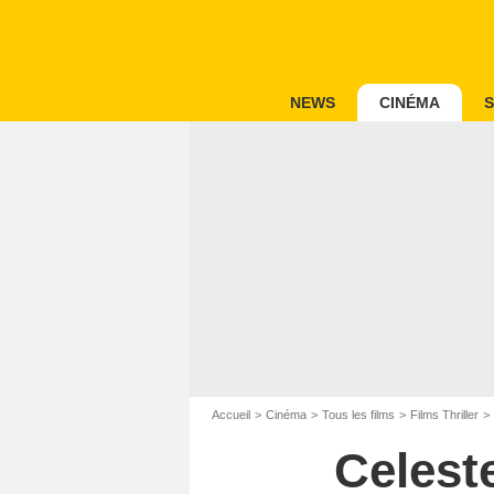
NEWS
CINÉMA
S
Accueil
Cinéma
Tous les films
Films Thriller
Celest