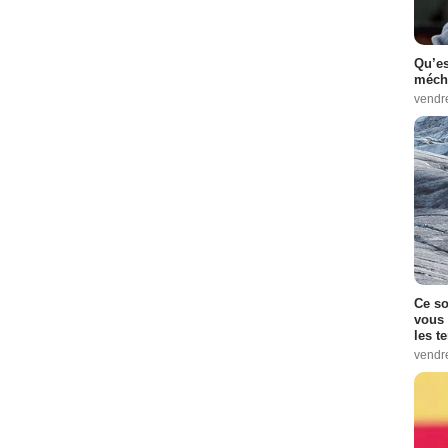
Qu’es
méch
vendr
Ce so
vous 
les t
vendr