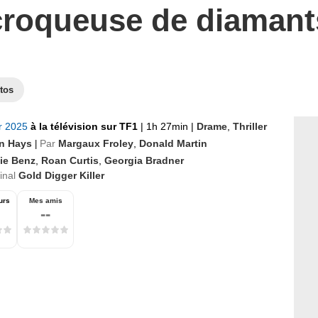
croqueuse de diamant
tos
er 2025
à la télévision sur TF1
|
1h 27min
|
Drame
,
Thriller
n Hays
Par
Margaux Froley
,
Donald Martin
|
lie Benz
,
Roan Curtis
,
Georgia Bradner
ginal
Gold Digger Killer
urs
Mes amis
--