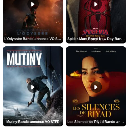
L'Odyssée Bande-annonce VO STFR
Spider-Man: Brand New Day Bande-annonce VO STFR
Mutiny Bande-annonce VO STFR
Les Silences de Riyad Bande-annonce VO STFR