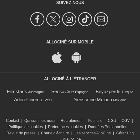
SUIVEZ-NOUS
ALLOCINÉ SUR MOBILE
ALLOCINÉ À L'ÉTRANGER
Filmstarts
SensaCine
Beyazperde
Allemagne
Espagne
Turquie
AdoroCinema
Sensacine México
Brésil
Mexique
Contact
|
Qui sommes-nous
|
Recrutement
|
Publicité
|
CGU
|
CGV
|
Politique de cookies
|
Préférences cookies
|
Données Personnelles
|
Revue de presse
|
Charte d'écriture
|
Les services AlloCiné
|
Gérer Utiq
|
©AlloCiné