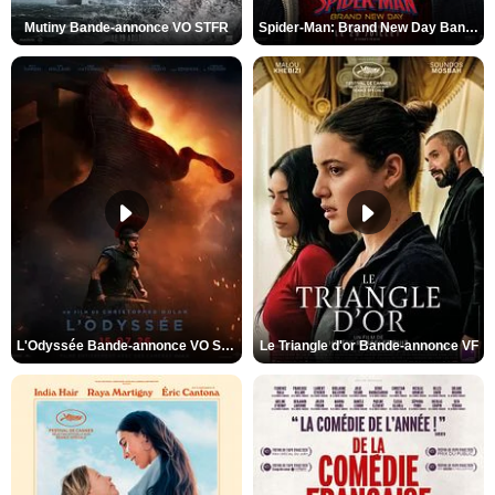
Mutiny Bande-annonce VO STFR
Spider-Man: Brand New Day Bande-annonce VO STFR
L'Odyssée Bande-annonce VO STFR
Le Triangle d'or Bande-annonce VF